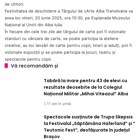
de cititori.
Festivitatea de deschidere a Târgului de cArte Alba Transilvana va
avea loc vineri, 20 iunie 2025, ora 10:30, pe Esplanada Muzeului
Național al Unirii din Alba Iulia.
În fiecare din cele trei zile ale târgului de carte pot fi vizionate
standuri cu vânzare de carte, se poate participa la ateliere
creative, au loc lansări de carte pentru copii, tineri și adulți, pot fi
vizionate expoziții și se poate participa la jocuri, teatru și
spectacole pentru copii.
Vă recomandăm și
Tabără la mare pentru 43 de elevi cu
rezultate deosebite de la Colegiul
Național Militar „Mihai Viteazul” Alba
11 ore în urmă
Spectacole susținute de Trupa Skepsis
la Festivalul „Săptămâna Haferland” și ”
Teutonic Fest”, desfășurate în județul
Brașov