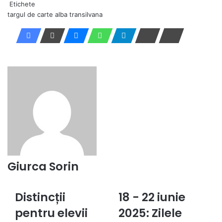
Etichete
targul de carte alba transilvana
Giurca Sorin
Distincții
18 - 22 iunie
Distincții
18
pentru
-
pentru elevii
2025: Zilele
elevii
22