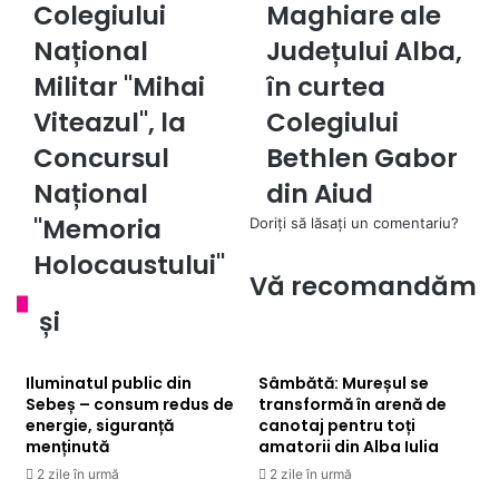
Colegiului
Colegiului
iunie
Maghiare ale
Național
2025:
Național
Județului Alba,
Militar
Zilele
"Mihai
Maghiare
Militar "Mihai
în curtea
Viteazul",
ale
Viteazul", la
Colegiului
la
Județului
Concursul
Alba,
Concursul
Bethlen Gabor
Național
în
Național
din Aiud
"Memoria
curtea
Holocaustului"
Colegiului
"Memoria
Doriți să lăsați un comentariu?
Bethlen
Holocaustului"
Gabor
Vă recomandăm
din
Aiud
și
Iluminatul public din
Sâmbătă: Mureșul se
Sebeș – consum redus de
transformă în arenă de
energie, siguranță
canotaj pentru toți
menținută
amatorii din Alba Iulia
2 zile în urmă
2 zile în urmă