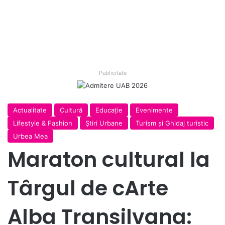
Publicitate
Actualitate
Cultură
Educație
Evenimente
Lifestyle & Fashion
Ştiri Urbane
Turism și Ghidaj turistic
Urbea Mea
Maraton cultural la
Târgul de cArte
Alba Transilvana: