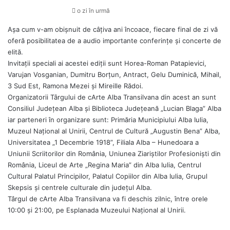
o zi în urmă
Așa cum v-am obișnuit de câțiva ani încoace, fiecare final de zi vă
oferă posibilitatea de a audio importante conferințe și concerte de
elită.
Invitații speciali ai acestei ediții sunt Horea-Roman Patapievici,
Varujan Vosganian, Dumitru Borțun, Antract, Gelu Duminică, Mihail,
3 Sud Est, Ramona Mezei și Mireille Rădoi.
Organizatorii Târgului de cArte Alba Transilvana din acest an sunt
Consiliul Județean Alba și Biblioteca Județeană „Lucian Blaga” Alba
iar parteneri în organizare sunt: Primăria Municipiului Alba Iulia,
Muzeul Național al Unirii, Centrul de Cultură „Augustin Bena” Alba,
Universitatea „1 Decembrie 1918”, Filiala Alba – Hunedoara a
Uniunii Scriitorilor din România, Uniunea Ziariștilor Profesioniști din
România, Liceul de Arte „Regina Maria” din Alba Iulia, Centrul
Cultural Palatul Principilor, Palatul Copiilor din Alba Iulia, Grupul
Skepsis și centrele culturale din județul Alba.
Târgul de cArte Alba Transilvana va fi deschis zilnic, între orele
10:00 și 21:00, pe Esplanada Muzeului Național al Unirii.