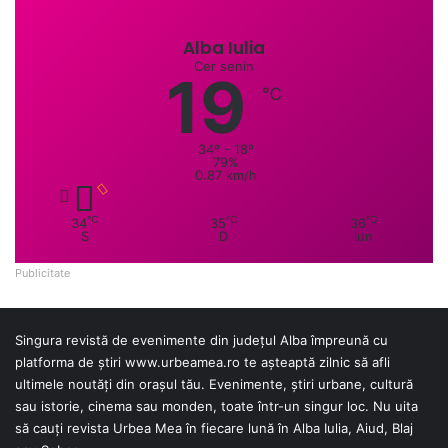
Alba Iulia
Cer senin
19
℃
34º - 18º
79%
0.87 km/h
℃
℃
℃
34
35
36
S
D
lun
Publicitate
Singura revistă de evenimente din județul Alba împreună cu
platforma de știri
www.urbeamea.ro
te așteaptă zilnic să afli
ultimele noutăți din orașul tău. Evenimente, știri urbane, cultură
sau istorie, cinema sau monden, toate într-un singur loc. Nu uita
să cauți revista Urbea Mea în fiecare lună în Alba Iulia, Aiud, Blaj