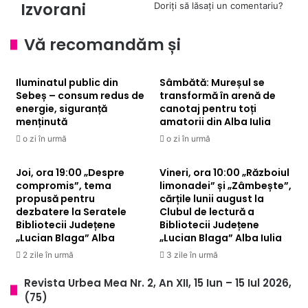
Izvorani
Doriți să lăsați un comentariu?
U-
să
21
fie
desfășurat
mai
Vă recomandăm și
la
încrezători?"
Izvorani
Iluminatul public din
Sâmbătă: Mureșul se
Sebeș – consum redus de
transformă în arenă de
energie, siguranță
canotaj pentru toți
menținută
amatorii din Alba Iulia
o zi în urmă
o zi în urmă
Joi, ora 19:00 „Despre
Vineri, ora 10:00 „Războiul
compromis”, tema
limonadei” și „Zâmbește”,
propusă pentru
cărțile lunii august la
dezbatere la Seratele
Clubul de lectură a
Bibliotecii Județene
Bibliotecii Județene
„Lucian Blaga” Alba
„Lucian Blaga” Alba Iulia
2 zile în urmă
3 zile în urmă
Revista Urbea Mea Nr. 2, An XII, 15 Iun – 15 Iul 2026,
(75)