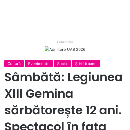
Publicitate
Cultură
Evenimente
Social
Ştiri Urbane
Sâmbătă: Legiunea
XIII Gemina
sărbătorește 12 ani.
Spectacol în fața