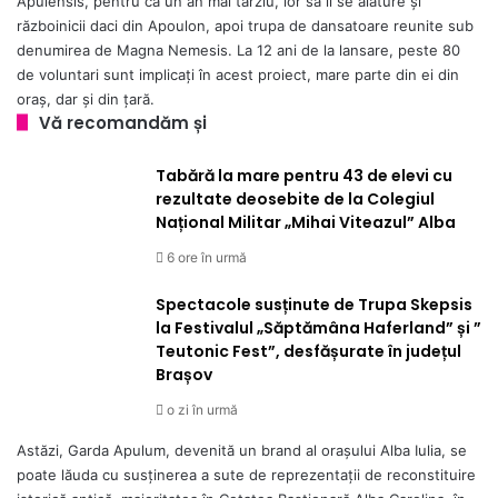
Apulensis, pentru ca un an mai târziu, lor să li se alăture și
războinicii daci din Apoulon, apoi trupa de dansatoare reunite sub
denumirea de Magna Nemesis. La 12 ani de la lansare, peste 80
de voluntari sunt implicați în acest proiect, mare parte din ei din
oraș, dar și din țară.
Vă recomandăm și
Tabără la mare pentru 43 de elevi cu
rezultate deosebite de la Colegiul
Național Militar „Mihai Viteazul” Alba
6 ore în urmă
Spectacole susținute de Trupa Skepsis
la Festivalul „Săptămâna Haferland” și ”
Teutonic Fest”, desfășurate în județul
Brașov
o zi în urmă
Astăzi, Garda Apulum, devenită un brand al orașului Alba Iulia, se
poate lăuda cu susținerea a sute de reprezentații de reconstituire