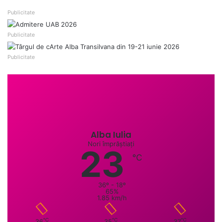
Publicitate
Publicitate
Publicitate
Alba Iulia
Nori împrăștiați
23
℃
36º - 18º
65%
1.85 km/h
℃
℃
℃
36
35
37