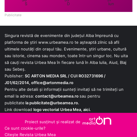
S
D
lun
Publicitate
Singura revistă de evenimente din județul Alba împreună cu
platforma de știri
www.urbeamea.ro
te așteaptă zilnic să afli
ultimele noutăți din orașul tău. Evenimente, știri urbane, cultură
sau istorie, cinema sau monden, toate într-un singur loc. Nu uita
să cauți revista Urbea Mea în fiecare lună în Alba Iulia, Aiud, Blaj
sau Sebeș.
Publisher:
SC ARTON MEDIA SRL / CUI RO32731696 /
J01/62/2014,
office@artonmedia.ro
Pentru alte detalii și informații sunteți invitați să ne trimiteți un
email la adresa:
contact@urbeamea.ro
sau pentru
publicitate
la
publicitate@urbeamea.ro
.
Link download
logo vectorial
Urbea Mea,
aici
.
Proiect susținut și realizat de
Ce sunt cookie-urile?
Citește Revista Urbea Mea