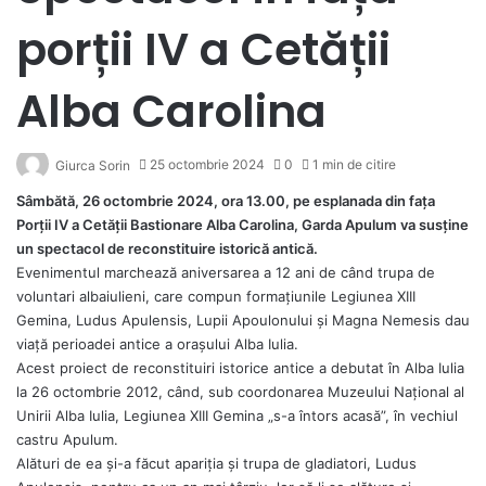
porții IV a Cetății
Alba Carolina
25 octombrie 2024
0
1 min de citire
Giurca Sorin
Sâmbătă, 26 octombrie 2024, ora 13.00, pe esplanada din fața
Porții IV a Cetății Bastionare Alba Carolina, Garda Apulum va susține
un spectacol de reconstituire istorică antică.
Evenimentul marchează aniversarea a 12 ani de când trupa de
voluntari albaiulieni, care compun formațiunile Legiunea XIII
Gemina, Ludus Apulensis, Lupii Apoulonului și Magna Nemesis dau
viață perioadei antice a orașului Alba Iulia.
Acest proiect de reconstituiri istorice antice a debutat în Alba Iulia
la 26 octombrie 2012, când, sub coordonarea Muzeului Național al
Unirii Alba Iulia, Legiunea XIII Gemina „s-a întors acasă”, în vechiul
castru Apulum.
Alături de ea și-a făcut apariția și trupa de gladiatori, Ludus