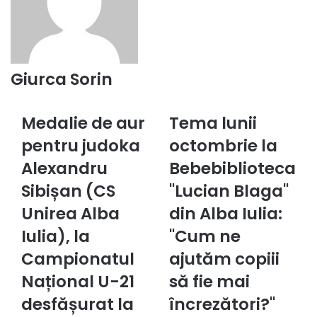
Giurca Sorin
Medalie de aur
Tema lunii
Medalie
Tema
de
lunii
pentru judoka
octombrie la
aur
octombrie
pentru
Alexandru
la
Bebebiblioteca
judoka
Bebebiblioteca
Sibișan (CS
"Lucian Blaga"
Alexandru
"Lucian
Sibișan
Blaga"
Unirea Alba
din Alba Iulia:
(CS
din
Iulia), la
"Cum ne
Unirea
Alba
Alba
Iulia:
Campionatul
ajutăm copiii
Iulia),
"Cum
Național U-21
să fie mai
la
ne
Campionatul
ajutăm
desfășurat la
încrezători?"
Național
copiii