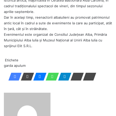
istorică antică, majoritatea în Cetatea Bastionară Alba Carolina, în
cadrul tradiționalului spectacol de vineri, din timpul sezonului
aprilie-septembrie.
Dar în același timp, reenactorii albaiulieni au promovat patrimoniul
antic local în cadrul a sute de evenimente la care au participat, atât
în țară, cât și în străinătate.
Evenimentul este organizat de Consiliul Județean Alba, Primăria
Municipiului Alba Iulia și Muzeul Național al Unirii Alba Iulia cu
sprijinul Elit S.R.L.
Etichete
garda apulum