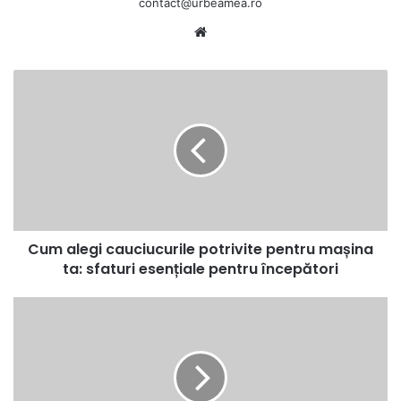
contact@urbeamea.ro
Website
Cum
alegi
cauciucurile
potrivite
pentru
mașina
ta:
sfaturi
esențiale
Cum alegi cauciucurile potrivite pentru mașina
pentru
începători
ta: sfaturi esențiale pentru începători
Vineri,
22
august,
ora
19:00
"Magia