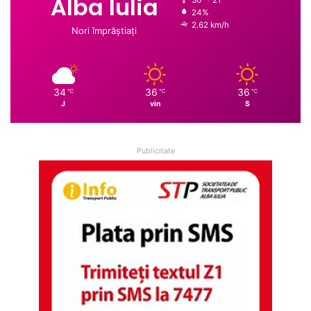
Alba Iulia
24%
2.62 km/h
Nori împrăștiați
34
36
36
℃
℃
℃
J
vin
S
Publicitate