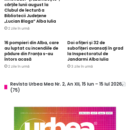
cărțile lunii august la
Clubul de lectură a
Bibliotecii Județene
„Lucian Blaga” Alba Iulia
2 zile în urmă
16 pompieri din Alba, care
Doi ofițeri și 32 de
au luptat cu incendiile de
subofițeri avansați în grad
pădure din Franța s-au
la Inspectoratul de
întors acasă
Jandarmi Alba Iulia
2 zile în urmă
3 zile în urmă
Revista Urbea Mea Nr. 2, An XII, 15 Iun – 15 Iul 2026,
(75)