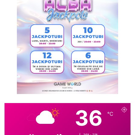
36
℃
36º - 21º