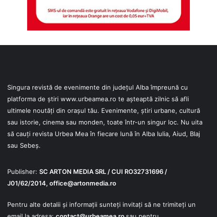
Singura revistă de evenimente din județul Alba împreună cu
platforma de știri
www.urbeamea.ro
te așteaptă zilnic să afli
ultimele noutăți din orașul tău. Evenimente, știri urbane, cultură
sau istorie, cinema sau monden, toate într-un singur loc. Nu uita
să cauți revista Urbea Mea în fiecare lună în Alba Iulia, Aiud, Blaj
sau Sebeș.
Publisher:
SC ARTON MEDIA SRL / CUI RO32731696 /
J01/62/2014,
office@artonmedia.ro
Pentru alte detalii și informații sunteți invitați să ne trimiteți un
email la adresa:
contact@urbeamea.ro
sau pentru