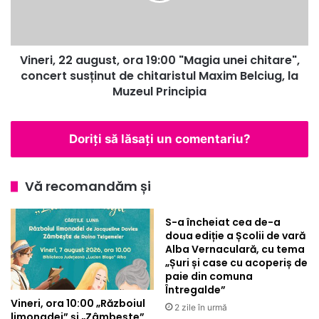
unei
chitare",
concert
Vineri, 22 august, ora 19:00 "Magia unei chitare",
susținut
de
concert susținut de chitaristul Maxim Belciug, la
chitaristul
Muzeul Principia
Maxim
Belciug,
la
Doriți să lăsați un comentariu?
Muzeul
Principia
Vă recomandăm și
S-a încheiat cea de-a
doua ediție a Școlii de vară
Alba Vernaculară, cu tema
„Șuri și case cu acoperiș de
paie din comuna
Întregalde”
Vineri, ora 10:00 „Războiul
2 zile în urmă
limonadei” și „Zâmbește”,