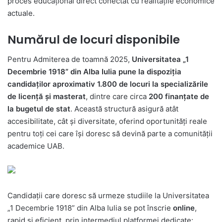
proces educațional direct conectat cu realitățile economice
actuale.
Numărul de locuri disponibile
Pentru Admiterea de toamnă 2025,
Universitatea „1
Decembrie 1918” din Alba Iulia pune la dispoziția
candidaților aproximativ 1.800 de locuri la specializările
de licență și masterat
, dintre care circa
200 finanțate de
la bugetul de stat
. Această structură asigură atât
accesibilitate, cât și diversitate, oferind oportunități reale
pentru toți cei care își doresc să devină parte a comunității
academice UAB.
Candidații care doresc să urmeze studiile la Universitatea
„1 Decembrie 1918” din Alba Iulia se pot înscrie
online
,
rapid și eficient, prin intermediul platformei dedicate: