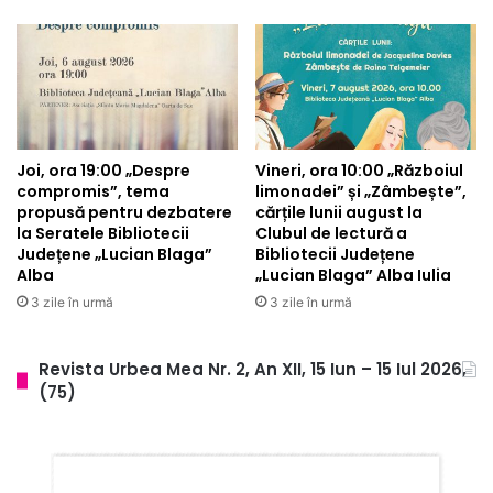
Joi, ora 19:00 „Despre
Vineri, ora 10:00 „Războiul
compromis”, tema
limonadei” și „Zâmbește”,
propusă pentru dezbatere
cărțile lunii august la
la Seratele Bibliotecii
Clubul de lectură a
Județene „Lucian Blaga”
Bibliotecii Județene
Alba
„Lucian Blaga” Alba Iulia
3 zile în urmă
3 zile în urmă
Revista Urbea Mea Nr. 2, An XII, 15 Iun – 15 Iul 2026,
(75)