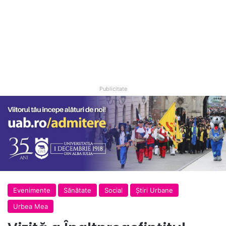
Publicitate
Evenimente
Sănătate
Social
Ştiri Urbane
Urbea Mea