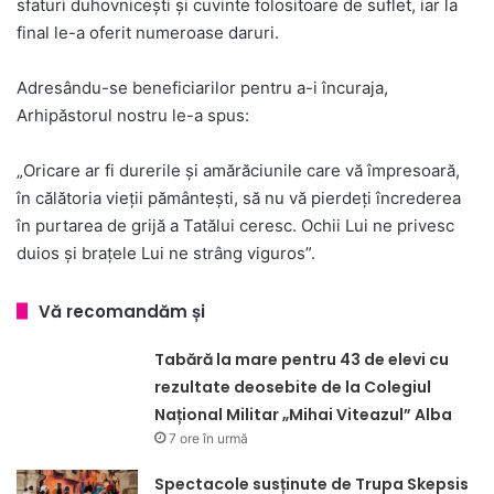
sfaturi duhovnicești și cuvinte folositoare de suflet, iar la
final le-a oferit numeroase daruri.
Adresându-se beneficiarilor pentru a-i încuraja,
Arhipăstorul nostru le-a spus:
„Oricare ar fi durerile și amărăciunile care vă împresoară,
în călătoria vieții pământești, să nu vă pierdeți încrederea
în purtarea de grijă a Tatălui ceresc. Ochii Lui ne privesc
duios și brațele Lui ne strâng viguros”.
Vă recomandăm și
Tabără la mare pentru 43 de elevi cu
rezultate deosebite de la Colegiul
Național Militar „Mihai Viteazul” Alba
7 ore în urmă
Spectacole susținute de Trupa Skepsis