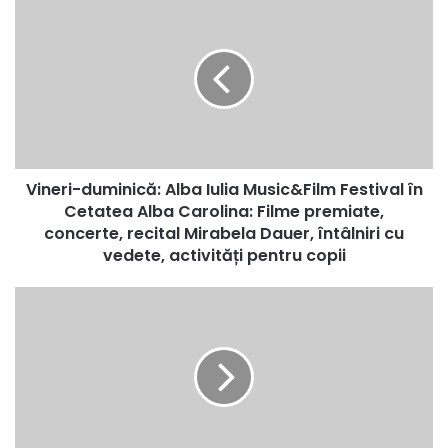
duminică:
Alba
Iulia
Music&Film
Festival
în
Cetatea
Alba
Vineri-duminică: Alba Iulia Music&Film Festival în
Carolina:
Filme
Cetatea Alba Carolina: Filme premiate,
premiate,
concerte, recital Mirabela Dauer, întâlniri cu
concerte,
vedete, activități pentru copii
recital
Mirabela
Duminică:
Dauer,
Festivalul
întâlniri
Concurs
cu
Național
vedete,
de
activități
Folclor
pentru
"Inimi
copii
fierbinți