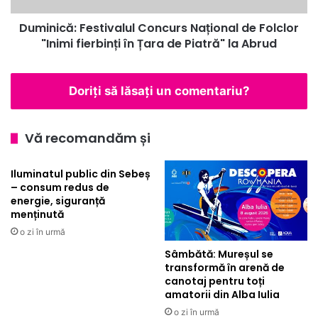
în
Duminică: Festivalul Concurs Național de Folclor
Țara
de
"Inimi fierbinți în Țara de Piatră" la Abrud
Piatră"
la
Abrud
Doriți să lăsați un comentariu?
Vă recomandăm și
Iluminatul public din Sebeș
– consum redus de
energie, siguranță
menținută
o zi în urmă
Sâmbătă: Mureșul se
transformă în arenă de
canotaj pentru toți
amatorii din Alba Iulia
o zi în urmă