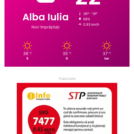
Alba Iulia
36º - 19º
69%
0.93 km/h
Nori împrăștiați
36
35
37
℃
℃
℃
S
D
lun
Publicitate