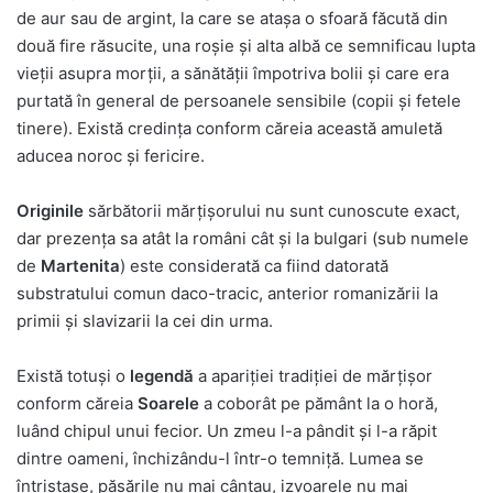
de aur sau de argint, la care se ataşa o sfoară făcută din
două fire răsucite, una roşie şi alta albă ce semnificau lupta
vieţii asupra morţii, a sănătăţii împotriva bolii şi care era
purtată în general de persoanele sensibile (copii şi fetele
tinere). Există credinţa conform căreia această amuletă
aducea noroc şi fericire.
Originile
sărbătorii mărţişorului nu sunt cunoscute exact,
dar prezenţa sa atât la români cât şi la bulgari (sub numele
de
Martenita
) este considerată ca fiind datorată
substratului comun daco-tracic, anterior romanizării la
primii şi slavizarii la cei din urma.
Există totuşi o
legendă
a apariţiei tradiţiei de mărţişor
conform căreia
Soarele
a coborât pe pământ la o horă,
luând chipul unui fecior. Un zmeu l-a pândit şi l-a răpit
dintre oameni, închizându-l într-o temniţă. Lumea se
întristase, păsările nu mai cântau, izvoarele nu mai