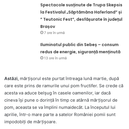
Spectacole susținute de Trupa Skepsis
la Festivalul „Săptămâna Haferland” și
” Teutonic Fest”, desfășurate în județul
Brașov
7 ore în urmă
Iluminatul public din Sebeș – consum
redus de energie, siguranță menținută
13 ore în urmă
Astăzi,
mărţişorul este purtat întreaga lună martie, după
care este prins de ramurile unui pom fructifer. Se crede că
acesta va aduce belşug în casele oamenilor, iar dacă
cineva îşi pune o dorinţă în timp ce atârnă mărţişorul de
pom, aceasta se va împlini numaidecât. La începutul lui
aprilie, într-o mare parte a satelor României pomii sunt
impodobiţi de mărţişoare.