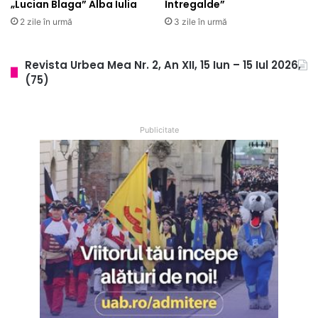
„Lucian Blaga” Alba Iulia
Întregalde”
e
a
2 zile în urmă
3 zile în urmă
!
s
c
ă
Revista Urbea Mea Nr. 2, An XII, 15 Iun – 15 Iul 2026,
.
(75)
C
u
m
Publicitate
s
e
a
l
e
g
e
”
b
a
b
a
”