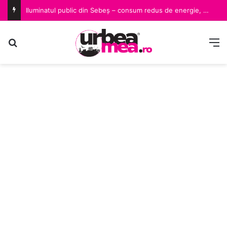
Iluminatul public din Sebeș – consum redus de energie, siguranță menținută
Caută după
M