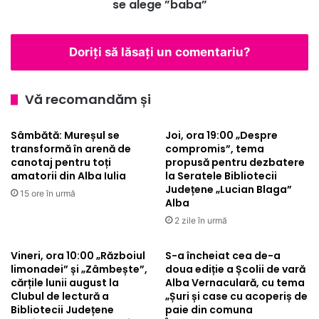
a
se alege ”baba”
l
m
o
ă
r
r
:
Doriți să lăsați un comentariu?
ț
O
i
t
ș
r
Vă recomandăm și
o
a
a
d
Sâmbătă: Mureșul se
Joi, ora 19:00 „Despre
r
i
transformă în arenă de
compromis”, tema
e
ț
canotaj pentru toți
propusă pentru dezbatere
l
i
amatorii din Alba Iulia
la Seratele Bibliotecii
o
e
Județene „Lucian Blaga”
15 ore în urmă
r
p
Alba
d
u
2 zile în urmă
e
r
p
r
Vineri, ora 10:00 „Războiul
S-a încheiat cea de-a
o
o
limonadei” și „Zâmbește”,
doua ediție a Școlii de vară
v
m
cărțile lunii august la
Alba Vernaculară, cu tema
e
â
Clubul de lectură a
„Șuri și case cu acoperiș de
s
n
Bibliotecii Județene
paie din comuna
t
e