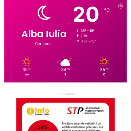
20
℃
Alba Iulia
35º - 19º
79%
0.87 km/h
Cer senin
35
34
35
℃
℃
℃
vin
S
D
Publicitate