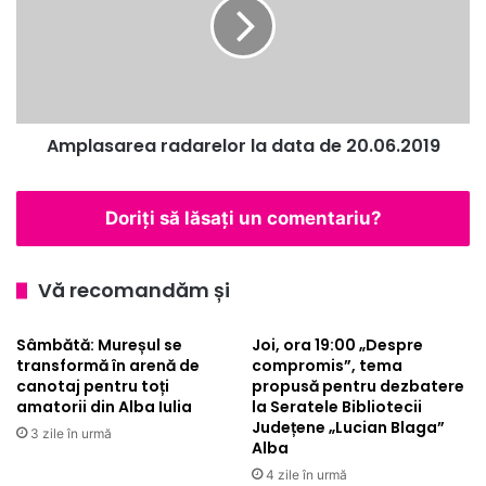
Alba
data
de
20.06.2019
Amplasarea radarelor la data de 20.06.2019
Doriți să lăsați un comentariu?
Vă recomandăm și
Sâmbătă: Mureșul se
Joi, ora 19:00 „Despre
transformă în arenă de
compromis”, tema
canotaj pentru toți
propusă pentru dezbatere
amatorii din Alba Iulia
la Seratele Bibliotecii
Județene „Lucian Blaga”
3 zile în urmă
Alba
4 zile în urmă