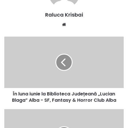
Raluca Krisbai
Website
În
luna
iunie
la
Biblioteca
Județeană
„Lucian
Blaga”
Alba
În luna iunie la Biblioteca Județeană „Lucian
-
SF,
Blaga” Alba - SF, Fantasy & Horror Club Alba
Fantasy
&
Amplasarea
Horror
radarelor
Club
la