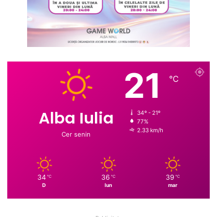
21
℃
Alba Iulia
34º - 21º
77%
2.33 km/h
Cer senin
34
36
39
℃
℃
℃
D
lun
mar