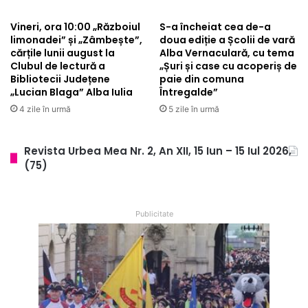
Vineri, ora 10:00 „Războiul
S-a încheiat cea de-a
limonadei” și „Zâmbește”,
doua ediție a Școlii de vară
cărțile lunii august la
Alba Vernaculară, cu tema
Clubul de lectură a
„Șuri și case cu acoperiș de
Bibliotecii Județene
paie din comuna
„Lucian Blaga” Alba Iulia
Întregalde”
4 zile în urmă
5 zile în urmă
Revista Urbea Mea Nr. 2, An XII, 15 Iun – 15 Iul 2026,
(75)
Publicitate