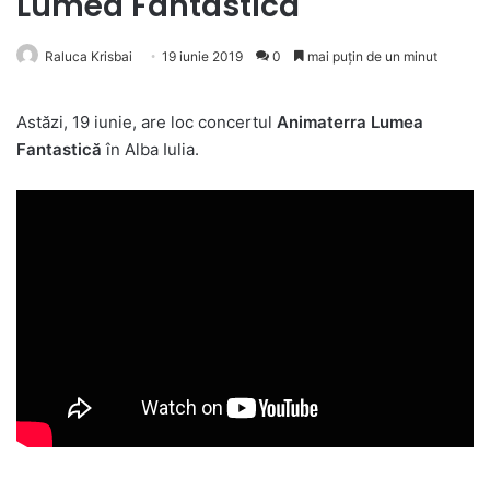
Lumea Fantastică
Raluca Krisbai
19 iunie 2019
0
mai puțin de un minut
Astăzi, 19 iunie, are loc concertul
Animaterra Lumea
Fantastică
în Alba Iulia.