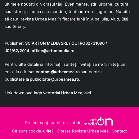
ultimele noutăți din orașul tău. Evenimente, știri urbane, cultură
sau istorie, cinema sau monden, toate într-un singur loc. Nu uita
să cauți revista Urbea Mea în fiecare lună în Alba Iulia, Aiud, Blaj
sau Sebeș.
Publisher:
SC ARTON MEDIA SRL / CUI RO32731696 /
J01/62/2014,
office@artonmedia.ro
Pentru alte detalii și informații sunteți invitați să ne trimiteți un
email la adresa:
contact@urbeamea.ro
sau pentru
publicitate
la
publicitate@urbeamea.ro
.
Link download
logo vectorial
Urbea Mea,
aici
.
Proiect susținut și realizat de
Ce sunt cookie-urile?
Citește Revista Urbea Mea
Contact