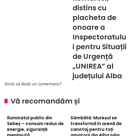
Alba
placheta
distins cu
Iulia
de
onoare
placheta de
a
onoare a
Inspectoratului
pentru
Inspectoratulu
Situații
i pentru Situații
de
Urgență
de Urgență
„UNIREA”
„UNIREA” al
al
județului
județului Alba
Alba
Doriți să lăsați un comentariu?
Vă recomandăm și
Iluminatul public din
Sâmbătă: Mureșul se
Sebeș – consum redus de
transformă în arenă de
energie, siguranță
canotaj pentru toți
menținută
amatorii din Alba Iulia