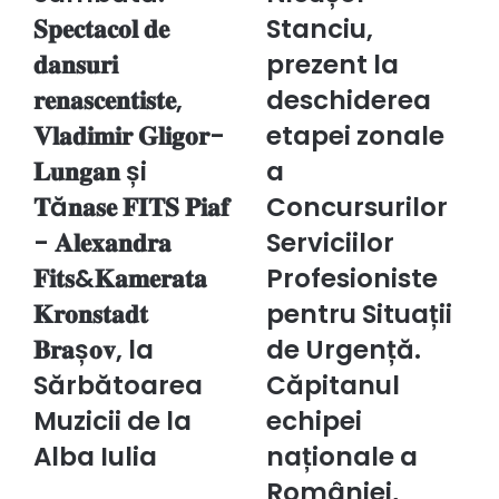
𝐒𝐩𝐞𝐜𝐭𝐚𝐜𝐨𝐥
Stanciu,
𝐒𝐩𝐞𝐜𝐭𝐚𝐜𝐨𝐥 𝐝𝐞
Stanciu,
𝐝𝐞
prezent
𝐝𝐚𝐧𝐬𝐮𝐫𝐢
𝐝𝐚𝐧𝐬𝐮𝐫𝐢
la
prezent la
𝐫𝐞𝐧𝐚𝐬𝐜𝐞𝐧𝐭𝐢𝐬𝐭𝐞,
deschiderea
𝐫𝐞𝐧𝐚𝐬𝐜𝐞𝐧𝐭𝐢𝐬𝐭𝐞,
deschiderea
𝐕𝐥𝐚𝐝𝐢𝐦𝐢𝐫
etapei
𝐆𝐥𝐢𝐠𝐨𝐫-
zonale
𝐕𝐥𝐚𝐝𝐢𝐦𝐢𝐫 𝐆𝐥𝐢𝐠𝐨𝐫-
etapei zonale
𝐋𝐮𝐧𝐠𝐚𝐧
a
𝐋𝐮𝐧𝐠𝐚𝐧 și
a
și
Concursurilor
𝐓ă𝐧𝐚𝐬𝐞
Serviciilor
𝐓ă𝐧𝐚𝐬𝐞 𝐅𝐈𝐓𝐒 𝐏𝐢𝐚𝐟
Concursurilor
𝐅𝐈𝐓𝐒
Profesioniste
- 𝐀𝐥𝐞𝐱𝐚𝐧𝐝𝐫𝐚
Serviciilor
𝐏𝐢𝐚𝐟
pentru
-
Situații
𝐅𝐢𝐭𝐬&𝐊𝐚𝐦𝐞𝐫𝐚𝐭𝐚
Profesioniste
𝐀𝐥𝐞𝐱𝐚𝐧𝐝𝐫𝐚
de
𝐊𝐫𝐨𝐧𝐬𝐭𝐚𝐝𝐭
pentru Situații
𝐅𝐢𝐭𝐬&𝐊𝐚𝐦𝐞𝐫𝐚𝐭𝐚
Urgență.
𝐊𝐫𝐨𝐧𝐬𝐭𝐚𝐝𝐭
Căpitanul
𝐁𝐫𝐚ș𝐨𝐯, la
de Urgență.
𝐁𝐫𝐚ș𝐨𝐯,
echipei
Sărbătoarea
Căpitanul
la
naționale
Sărbătoarea
a
Muzicii de la
echipei
Muzicii
României,
Alba Iulia
naționale a
de
distins
la
cu
României,