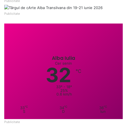
Publicitate
Publicitate
Alba Iulia
Cer senin
32
℃
33º - 18º
25%
0.6 km/h
℃
℃
℃
33
34
36
S
D
lun
Publicitate