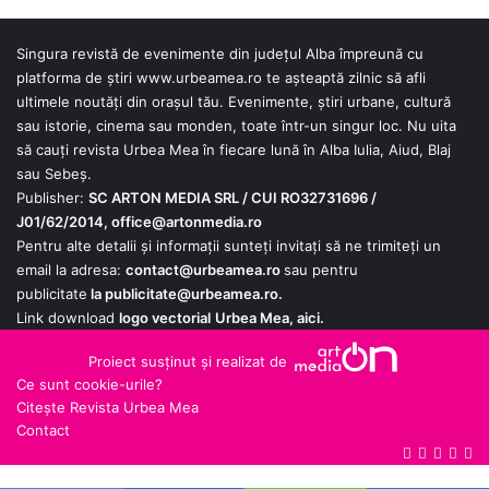
Singura revistă de evenimente din județul Alba împreună cu
platforma de știri
www.urbeamea.ro
te așteaptă zilnic să afli
ultimele noutăți din orașul tău. Evenimente, știri urbane, cultură
sau istorie, cinema sau monden, toate într-un singur loc. Nu uita
să cauți revista Urbea Mea în fiecare lună în Alba Iulia, Aiud, Blaj
sau Sebeș.
Publisher:
SC ARTON MEDIA SRL / CUI RO32731696 /
J01/62/2014,
office@artonmedia.ro
Pentru alte detalii și informații sunteți invitați să ne trimiteți un
email la adresa:
contact@urbeamea.ro
sau pentru
publicitate
la
publicitate@urbeamea.ro
.
Link download
logo vectorial
Urbea Mea,
aici
.
Proiect susținut și realizat de
Ce sunt cookie-urile?
Citește Revista Urbea Mea
Contact
Google
YouTube
X
Fac
RS
News