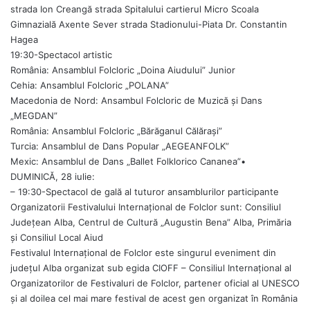
strada Ion Creangă strada Spitalului cartierul Micro Scoala
Gimnazială Axente Sever strada Stadionului-Piata Dr. Constantin
Hagea
19:30-Spectacol artistic
România: Ansamblul Folcloric „Doina Aiudului” Junior
Cehia: Ansamblul Folcloric „POLANA”
Macedonia de Nord: Ansambul Folcloric de Muzică şi Dans
„MEGDAN”
România: Ansamblul Folcloric „Bărăganul Călăraşi”
Turcia: Ansamblul de Dans Popular „AEGEANFOLK”
Mexic: Ansamblul de Dans „Ballet Folklorico Cananea”•
DUMINICĂ, 28 iulie:
– 19:30-Spectacol de gală al tuturor ansamblurilor participante
Organizatorii Festivalului Internațional de Folclor sunt: Consiliul
Județean Alba, Centrul de Cultură „Augustin Bena” Alba, Primăria
și Consiliul Local Aiud
Festivalul Internațional de Folclor este singurul eveniment din
județul Alba organizat sub egida CIOFF – Consiliul Internațional al
Organizatorilor de Festivaluri de Folclor, partener oficial al UNESCO
și al doilea cel mai mare festival de acest gen organizat în România