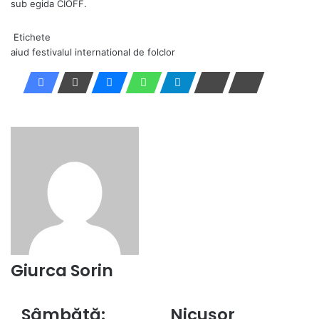
sub egida CIOFF.
Etichete
aiud
festivalul international de folclor
Giurca Sorin
Sâmbătă:
Nicușor
Sâmbătă:
Nicușor