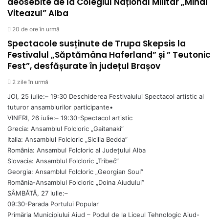
deosebite de la Colegiul Național Militar „Mihai
Viteazul” Alba
20 de ore în urmă
Spectacole susținute de Trupa Skepsis la
Festivalul „Săptămâna Haferland” și ” Teutonic
Fest”, desfășurate în județul Brașov
2 zile în urmă
JOI, 25 iulie:– 19:30 Deschiderea Festivalului Spectacol artistic al
tuturor ansamblurilor participante•
VINERI, 26 iulie:– 19:30-Spectacol artistic
Grecia: Ansamblul Folcloric „Gaitanaki”
Italia: Ansamblul Folcloric „Sicilia Bedda”
România: Ansambul Folcloric al Județului Alba
Slovacia: Ansamblul Folcloric „Tribeč”
Georgia: Ansamblul Folcloric „Georgian Soul”
România-Ansamblul Folcloric „Doina Aiudului”
SÂMBĂTĂ, 27 iulie:–
09:30-Parada Portului Popular
Primăria Municipiului Aiud – Podul de la Liceul Tehnologic Aiud-