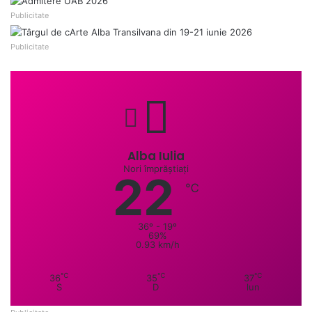
Publicitate
Publicitate
Alba Iulia
Nori împrăștiați
22
℃
36º - 19º
69%
0.93 km/h
℃
℃
℃
36
35
37
S
D
lun