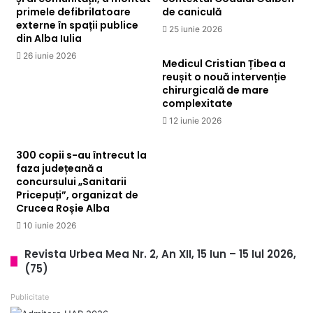
primele defibrilatoare
de caniculă
externe în spații publice
25 iunie 2026
din Alba Iulia
26 iunie 2026
Medicul Cristian Țibea a
reușit o nouă intervenție
chirurgicală de mare
complexitate
12 iunie 2026
300 copii s-au întrecut la
faza județeană a
concursului „Sanitarii
Pricepuți”, organizat de
Crucea Roșie Alba
10 iunie 2026
Revista Urbea Mea Nr. 2, An XII, 15 Iun – 15 Iul 2026,
(75)
Publicitate