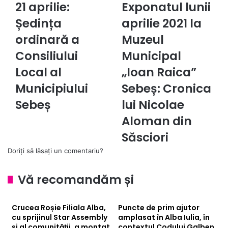
21 aprilie:
Exponatul lunii
21
Exponatul
aprilie:
lunii
Ședința
aprilie 2021 la
Ședința
aprilie
ordinară
ordinară a
2021
Muzeul
a
la
Consiliului
Municipal
Consiliului
Muzeul
Local
Municipal
Local al
„Ioan Raica”
al
„Ioan
Municipiului
Sebeș: Cronica
Municipiului
Raica”
Sebeș
Sebeș:
Sebeș
lui Nicolae
Cronica
Aloman din
lui
Nicolae
Săsciori
Aloman
Doriți să lăsați un comentariu?
din
Săsciori
Vă recomandăm și
Crucea Roșie Filiala Alba,
Puncte de prim ajutor
cu sprijinul Star Assembly
amplasat în Alba Iulia, în
și al comunității, a montat
contextul Codului Galben