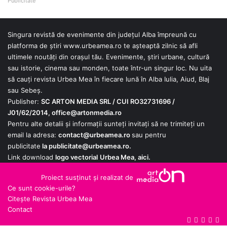
Publicitate
Singura revistă de evenimente din județul Alba împreună cu
platforma de știri
www.urbeamea.ro
te așteaptă zilnic să afli
ultimele noutăți din orașul tău. Evenimente, știri urbane, cultură
sau istorie, cinema sau monden, toate într-un singur loc. Nu uita
să cauți revista Urbea Mea în fiecare lună în Alba Iulia, Aiud, Blaj
sau Sebeș.
Publisher:
SC ARTON MEDIA SRL / CUI RO32731696 /
J01/62/2014,
office@artonmedia.ro
Pentru alte detalii și informații sunteți invitați să ne trimiteți un
email la adresa:
contact@urbeamea.ro
sau pentru
publicitate
la
publicitate@urbeamea.ro
.
Link download
logo vectorial
Urbea Mea,
aici
.
Proiect susținut și realizat de
Ce sunt cookie-urile?
Citește Revista Urbea Mea
Contact
Google
YouTube
X
Fac
RS