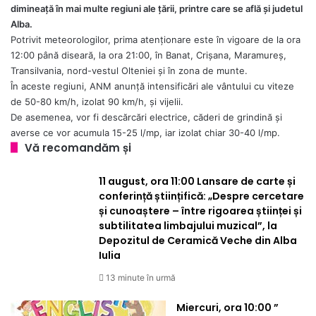
dimineaţă în mai multe regiuni ale ţării, printre care se află și judetul
Alba.
Potrivit meteorologilor, prima atenţionare este în vigoare de la ora
12:00 până diseară, la ora 21:00, în Banat, Crişana, Maramureş,
Transilvania, nord-vestul Olteniei şi în zona de munte.
În aceste regiuni, ANM anunță intensificări ale vântului cu viteze
de 50-80 km/h, izolat 90 km/h, și vijelii.
De asemenea, vor fi descărcări electrice, căderi de grindină și
averse ce vor acumula 15-25 l/mp, iar izolat chiar 30-40 l/mp.
Vă recomandăm și
11 august, ora 11:00 Lansare de carte și
conferință științifică: „Despre cercetare
și cunoaștere – între rigoarea științei și
subtilitatea limbajului muzical”, la
Depozitul de Ceramică Veche din Alba
Iulia
13 minute în urmă
Miercuri, ora 10:00 ”