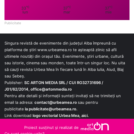
℃
℃
℃
33
37
37
lun
mar
mie
Publicitate
Singura revistă de evenimente din județul Alba împreună cu
platforma de știri
www.urbeamea.ro
te așteaptă zilnic să afli
ultimele noutăți din orașul tău. Evenimente, știri urbane, cultură
sau istorie, cinema sau monden, toate într-un singur loc. Nu uita
să cauți revista Urbea Mea în fiecare lună în Alba Iulia, Aiud, Blaj
sau Sebeș.
Publisher:
SC ARTON MEDIA SRL / CUI RO32731696 /
J01/62/2014,
office@artonmedia.ro
Pentru alte detalii și informații sunteți invitați să ne trimiteți un
email la adresa:
contact@urbeamea.ro
sau pentru
publicitate
la
publicitate@urbeamea.ro
.
Link download
logo vectorial
Urbea Mea,
aici
.
Proiect susținut și realizat de
Ce sunt cookie-urile?