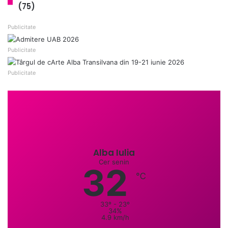
(75)
Publicitate
Publicitate
Publicitate
Alba Iulia
Cer senin
32
℃
33º - 23º
34%
4.9 km/h