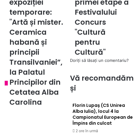
expoziției
primei etape a
temporare:
a
temporare:
Festivalului
"Artă
Festivalului
și
Concurs
"Artă și mister.
Concurs
mister.
"Cultură
Ceramica
"Cultură
Ceramica
pentru
habană
Cultură"
habană și
pentru
și
principii
Cultură"
principii
Transilvaniei”,
Transilvaniei”,
Doriți să lăsați un comentariu?
la
la Palatul
Palatul
Vă recomandăm
Principilor
Principilor din
din
și
Cetatea Alba
Cetatea
Alba
Carolina
Carolina
Florin Lupaș (CS Unirea
Alba Iulia), locul 4 la
Campionatul European de
Împins din culcat
2 ore în urmă