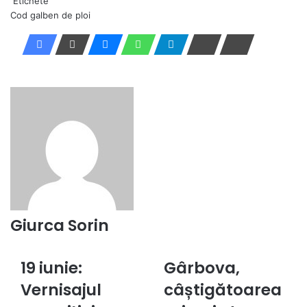
Etichete
Cod galben de ploi
Giurca Sorin
19 iunie:
Gârbova,
19
Gârbova,
iunie:
câștigătoarea
Vernisajul
câștigătoarea
Vernisajul
primei
expoziției
etape