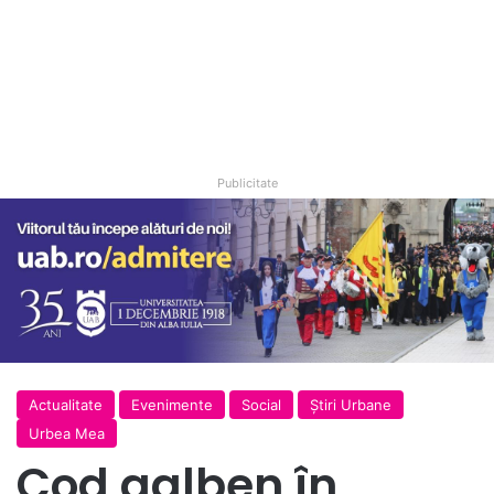
Publicitate
Actualitate
Evenimente
Social
Ştiri Urbane
Urbea Mea
Cod galben în