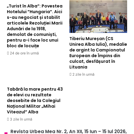
„Turist în Alba”: Povestea
Hotelului ”Hungaria”. Aici
s-au negociat și stabilit
articolele Rezoluției Marii
Adunări de la 1918,
demolat de comuniști,
Tiberiu Mureșan (CS
pentru a-i face loc unui
Unirea Alba Iulia), medalie
bloc de locuițe
de argint la Campionatul
24 de ore în urmă
European de Împins din
culcat, desfășurat în
Lituania
2 zile în urmă
Tabără la mare pentru 43
de elevi cu rezultate
deosebite de la Colegiul
Național Militar „Mihai
Viteazul” Alba
3 zile în urmă
Revista Urbea Mea Nr. 2, An XII, 15 Iun – 15 Iul 2026,