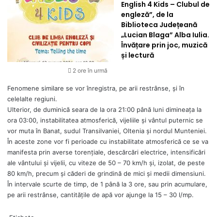
English 4 Kids – Clubul de
engleză”, de la
Biblioteca Județeană
„Lucian Blaga” Alba Iulia.
Învățare prin joc, muzică
și lectură
2 ore în urmă
Fenomene similare se vor înregistra, pe arii restrânse, și în
celelalte regiuni.
Ulterior, de duminică seara de la ora 21:00 până luni dimineața la
ora 03:00, instabilitatea atmosferică, vijeliile și vântul puternic se
vor muta în Banat, sudul Transilvaniei, Oltenia și nordul Munteniei.
În aceste zone vor fi perioade cu instabilitate atmosferică ce se va
manifesta prin averse torenţiale, descărcări electrice, intensificări
ale vântului şi vijelii, cu viteze de 50 – 70 km/h şi, izolat, de peste
80 km/h, precum şi căderi de grindină de mici şi medii dimensiuni.
În intervale scurte de timp, de 1 până la 3 ore, sau prin acumulare,
pe arii restrânse, cantităţile de apă vor ajunge la 15 – 30 l/mp.