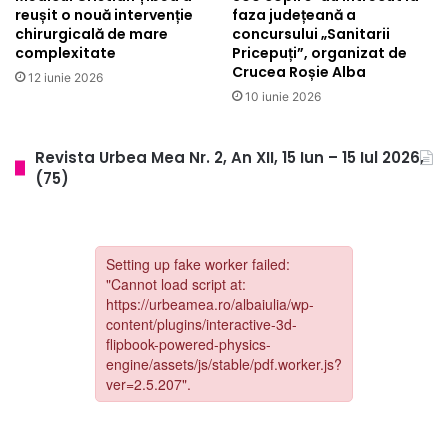
ș
d
reușit o nouă intervenție
faza județeană a
c
i
chirurgicală de mare
concursului „Sanitarii
o
complexitate
Pricepuți”, organizat de
r
Crucea Roșie Alba
l
i
12 iunie 2026
i
i
10 iunie 2026
ș
g
i
r
Revista Urbea Mea Nr. 2, An XII, 15 Iun – 15 Iul 2026,
g
i
(75)
r
p
ă
e
d
i
i
,
n
p
i
n
ț
e
e
u
,
m
a
o
p
n
o
i
l
i