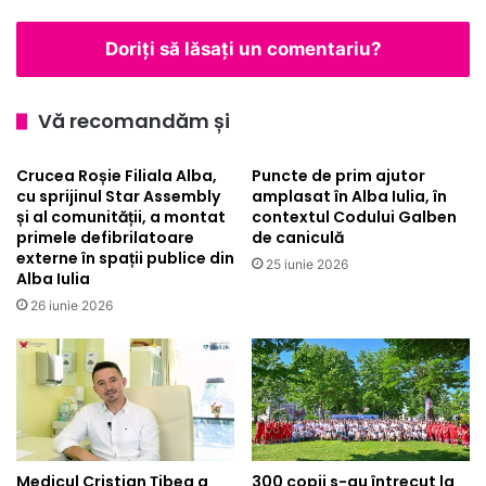
v
e
e
n
Doriți să lăsați un comentariu?
n
t
i
r
r
u
Vă recomandăm și
e
p
a
r
Crucea Roșie Filiala Alba,
Puncte de prim ajutor
a
e
cu sprijinul Star Assembly
amplasat în Alba Iulia, în
c
v
și al comunității, a montat
contextul Codului Galben
c
e
primele defibrilatoare
de caniculă
i
n
externe în spații publice din
25 iunie 2026
d
i
Alba Iulia
e
r
26 iunie 2026
n
e
t
a
e
r
l
ă
o
s
r
p
î
â
n
n
Medicul Cristian Țibea a
300 copii s-au întrecut la