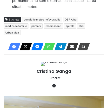
permanentă nu sunt externați până la stabilizarea
situației meteo.
Etichete
conditiile meteo nefavorabile
DSP Alba
medici de familie
primarii
recomandari
spitale
stiri
Urbea Mea
Cristina Ganga
Jurnalist
Fa
ce
bo
F
ok
O