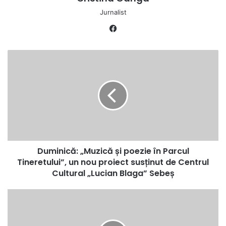
Jurnalist
Facebook
Duminică:
„Muzică
și
poezie
în
Parcul
Tineretului”,
un
nou
Duminică: „Muzică și poezie în Parcul
proiect
susținut
Tineretului”, un nou proiect susținut de Centrul
de
Cultural „Lucian Blaga” Sebeș
Centrul
Cultural
Ziua
„Lucian
Imnului
Blaga”
Național
Sebeș
al