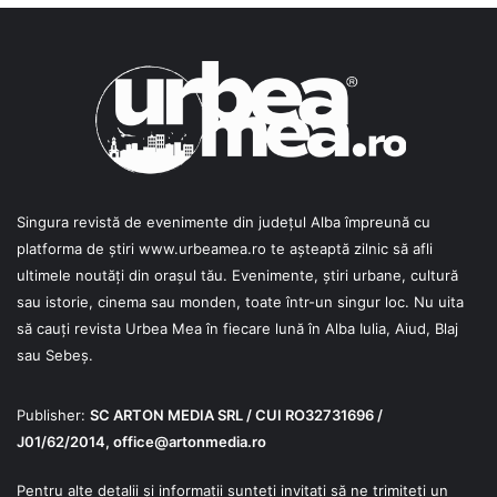
Singura revistă de evenimente din județul Alba împreună cu
platforma de știri
www.urbeamea.ro
te așteaptă zilnic să afli
ultimele noutăți din orașul tău. Evenimente, știri urbane, cultură
sau istorie, cinema sau monden, toate într-un singur loc. Nu uita
să cauți revista Urbea Mea în fiecare lună în Alba Iulia, Aiud, Blaj
sau Sebeș.
Publisher:
SC ARTON MEDIA SRL / CUI RO32731696 /
J01/62/2014,
office@artonmedia.ro
Pentru alte detalii și informații sunteți invitați să ne trimiteți un