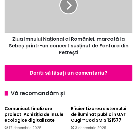
României,
marcată
la
Sebeș
printr-
Ziua Imnului Național al României, marcată la
un
concert
Sebeș printr-un concert susținut de Fanfara din
susținut
Petrești
de
Fanfara
din
Doriți să lăsați un comentariu?
Petrești
Vă recomandăm și
Comunicat finalizare
Eficientizarea sistemului
proiect: Achiziția de insule
de iluminat public in UAT
ecologice digitalizate
Cugir”Cod SMIS 121577
17 decembrie 2025
3 decembrie 2025