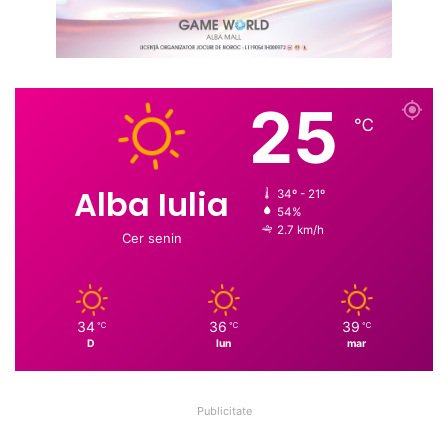
25
℃
Alba Iulia
34º - 21º
54%
2.7 km/h
Cer senin
34
36
39
℃
℃
℃
D
lun
mar
Publicitate