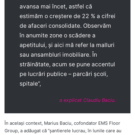
avansa mai încet, astfel că
estimăm o creștere de 22 % a cifrei
de afaceri consolidate. Observăm
în anumite zone o scădere a
apetitului, și aici mă refer la malluri
sau ansambluri imobiliare. În
străinătate, acum se pune accentul
pe lucrări publice – parcări școli,
spitale”,
a explicat Claudiu Baciu.
În același context, Marius Baciu, cofondator EMS Floor
Group, a adăugat că ”șantierele lucrau, în lunile care au