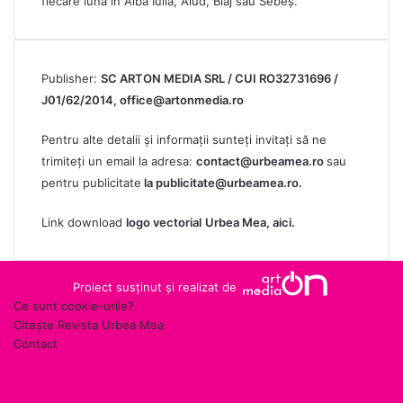
fiecare lună în Alba Iulia, Aiud, Blaj sau Sebeș.
Publisher:
SC ARTON MEDIA SRL / CUI RO32731696 /
J01/62/2014,
office@artonmedia.ro
Pentru alte detalii și informații sunteți invitați să ne
trimiteți un email la adresa:
contact@urbeamea.ro
sau
pentru publicitate
la
publicitate@urbeamea.ro
.
Link download
logo vectorial
Urbea Mea,
aici
.
Proiect susținut și realizat de
Ce sunt cookie-urile?
Citește Revista Urbea Mea
Contact
RSS
Facebook
X