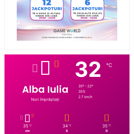
32
℃
Alba Iulia
35º - 22º
35%
2.7 km/h
Nori împrăștiați
35
34
35
℃
℃
℃
vin
S
D