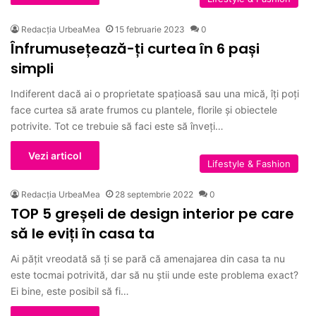
Redacția UrbeaMea
15 februarie 2023
0
Înfrumusețează-ți curtea în 6 pași
simpli
Indiferent dacă ai o proprietate spațioasă sau una mică, îți poți
face curtea să arate frumos cu plantele, florile și obiectele
potrivite. Tot ce trebuie să faci este să înveți…
Vezi articol
Lifestyle & Fashion
Redacția UrbeaMea
28 septembrie 2022
0
TOP 5 greșeli de design interior pe care
să le eviți în casa ta
Ai pățit vreodată să ți se pară că amenajarea din casa ta nu
este tocmai potrivită, dar să nu știi unde este problema exact?
Ei bine, este posibil să fi…