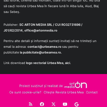
sau istorie, cinema sau monden, toate într-un singur loc. Nu uita
să cauți revista Urbea Mea în fiecare lună în Alba Iulia, Aiud, Blaj
sau Sebeș.
Publisher:
SC ARTON MEDIA SRL / CUI RO32731696 /
J01/62/2014,
office@artonmedia.ro
Pentru alte detalii și informații sunteți invitați să ne trimiteți un
email la adresa:
contact@urbeamea.ro
sau pentru
publicitate
la
publicitate@urbeamea.ro
.
Link download
logo vectorial
Urbea Mea,
aici
.
Proiect susținut și realizat de
Ce sunt cookie-urile?
Citește Revista Urbea Mea
Contact
RSS
Facebook
X
YouTube
Google