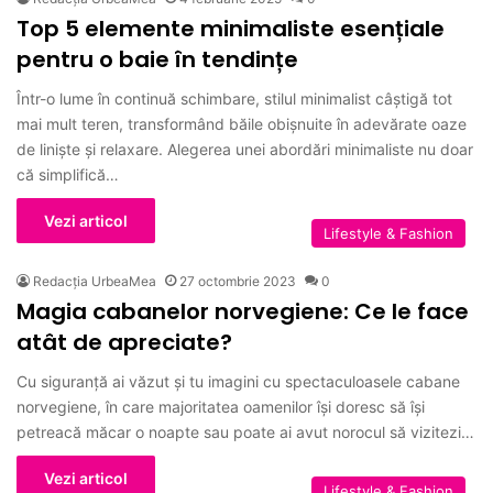
Top 5 elemente minimaliste esențiale
pentru o baie în tendințe
Într-o lume în continuă schimbare, stilul minimalist câștigă tot
mai mult teren, transformând băile obișnuite în adevărate oaze
de liniște și relaxare. Alegerea unei abordări minimaliste nu doar
că simplifică…
Vezi articol
Lifestyle & Fashion
Redacția UrbeaMea
27 octombrie 2023
0
Magia cabanelor norvegiene: Ce le face
atât de apreciate?
Cu siguranță ai văzut și tu imagini cu spectaculoasele cabane
norvegiene, în care majoritatea oamenilor își doresc să își
petreacă măcar o noapte sau poate ai avut norocul să vizitezi…
Vezi articol
Lifestyle & Fashion