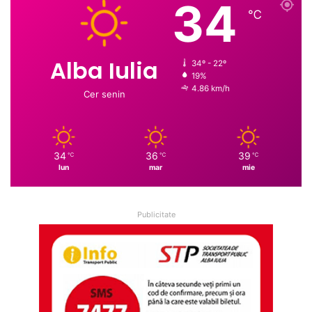
34
℃
Alba Iulia
34º - 22º
19%
4.86 km/h
Cer senin
34
36
39
℃
℃
℃
lun
mar
mie
Publicitate