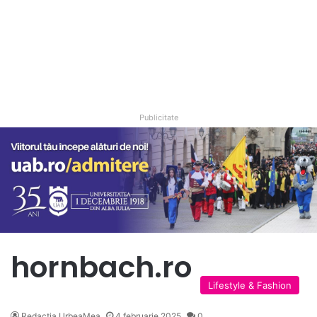
Publicitate
hornbach.ro
Lifestyle & Fashion
Redacția UrbeaMea
4 februarie 2025
0