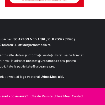
ublisher:
SC ARTON MEDIA SRL / CUI RO32731696 /
01/62/2014,
office@artonmedia.ro
entru alte detalii și informații sunteți invitați să ne trimiteți
n email la adresa:
contact@urbeamea.ro
sau pentru
ublicitate
la
publicitate@urbeamea.ro
.
ink download
logo vectorial
Urbea Mea,
aici
.
le
 sunt cookie-urile?
Citește Revista Urbea Mea
Contact
s