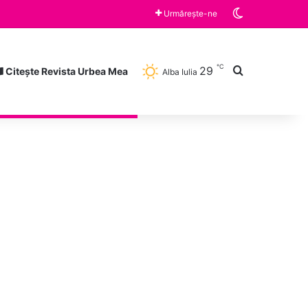
Switch skin
Urmărește-ne
℃
29
Caută după
Citește Revista Urbea Mea
Alba Iulia