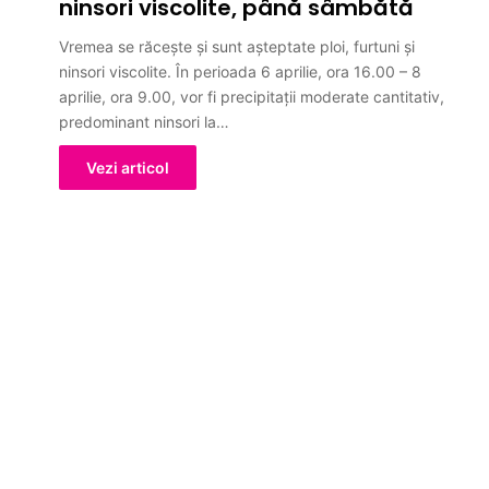
ninsori viscolite, până sâmbătă
Vremea se răceşte şi sunt aşteptate ploi, furtuni şi
ninsori viscolite. În perioada 6 aprilie, ora 16.00 – 8
aprilie, ora 9.00, vor fi precipitații moderate cantitativ,
predominant ninsori la…
Vezi articol