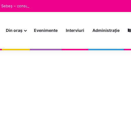
in Sebeș – consum redus de energie, siguranță menținută
Din oraș
Evenimente
Interviuri
Administrație