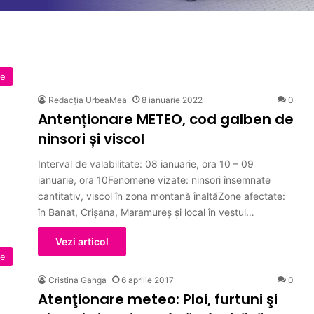
te
Redacția UrbeaMea
8 ianuarie 2022
0
Antenționare METEO, cod galben de
ninsori și viscol
Interval de valabilitate: 08 ianuarie, ora 10 – 09
ianuarie, ora 10Fenomene vizate: ninsori însemnate
cantitativ, viscol în zona montană înaltăZone afectate:
în Banat, Crișana, Maramureș și local în vestul…
Vezi articol
ne
Cristina Ganga
6 aprilie 2017
0
Atenţionare meteo: Ploi, furtuni şi