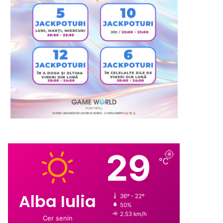
29
℃
Alba Iulia
36º - 22º
50%
2.53 km/h
Cer senin