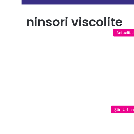
ninsori viscolite
Actualita
Ştiri Urba