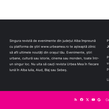
Singura revistă de evenimente din județul Alba împreună
P
cu platforma de știri
www.urbeamea.ro
te așteaptă zilnic
J
să afli ultimele noutăți din orașul tău. Evenimente, știri
P
urbane, cultură sau istorie, cinema sau monden, toate într-
u
un singur loc. Nu uita să cauți revista Urbea Mea în fiecare
p
lună în Alba Iulia, Aiud, Blaj sau Sebeș.
L
RSS
Facebook
X
YouTube
Goog
Ce
New