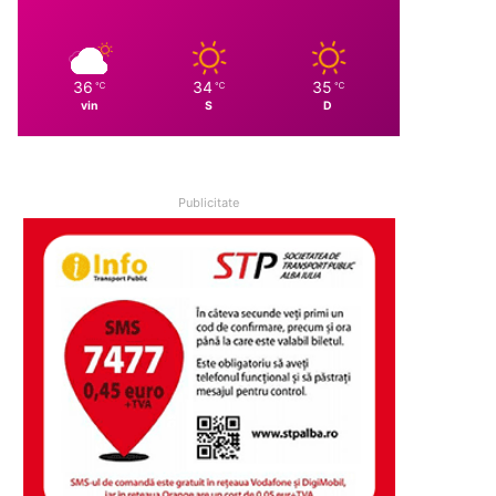
36
34
35
℃
℃
℃
vin
S
D
Publicitate