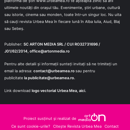
platforma de știri
www.urbeamea.ro
te așteaptă zilnic să afli
ultimele noutăți din orașul tău. Evenimente, știri urbane, cultură
sau istorie, cinema sau monden, toate într-un singur loc. Nu uita
să cauți revista Urbea Mea în fiecare lună în Alba Iulia, Aiud, Blaj
sau Sebeș.
Publisher:
SC ARTON MEDIA SRL / CUI RO32731696 /
J01/62/2014,
office@artonmedia.ro
Pentru alte detalii și informații sunteți invitați să ne trimiteți un
email la adresa:
contact@urbeamea.ro
sau pentru
publicitate
la
publicitate@urbeamea.ro
.
Link download
logo vectorial
Urbea Mea,
aici
.
Proiect susținut și realizat de
Ce sunt cookie-urile?
Citește Revista Urbea Mea
Contact