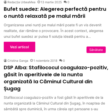
Redacția UrbeaMea
13 martie 2025
0
Bufet suedez: Alegerea perfectă pentru
o nuntă relaxată pe malul mării
Organizarea unei nunți pe malul mării poate fi un vis devenit
realitate, dar rămâne o provocare. În acest context, alegerea
unui bufet suedez ar putea fi soluția ideală pentru a…
Vezi articol
Sănătate
Cristina Ganga
1 noiembrie 2018
0
DSP Alba: Stafilococul coagulazo-pozitiv,
găsit în aperitivele de la nunta
organizată la Căminul Cultural din
Șugag
Stafilococul coagulazo-pozitiv a fost găsit în aperitivele de la
nunta organizată la Căminul Cultural din Șugag, în noaptea de
sâmbătă spre duminică, în urma căreia opt persoane s-au