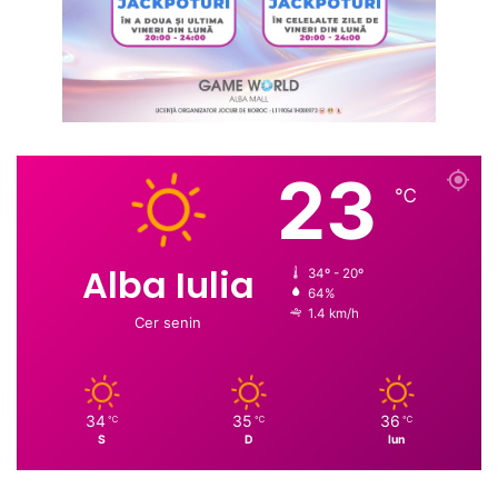
23
℃
Alba Iulia
34º - 20º
64%
1.4 km/h
Cer senin
34
35
36
℃
℃
℃
S
D
lun