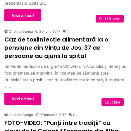
prezentat la Spitalul…
Vezi articol
Ştiri Urbane
Cristina Ganga
30 iulie 2017
1
Caz de toxiinfecție alimentară la o
pensiune din Vințu de Jos. 37 de
persoane au ajuns la spital
Serviciile medicale de urgență SMURD din Alba Iulia și Sebeș au
fost chemate să intervină, în noaptea de sâmbătă spre
duminică la un posibil caz de toxiinfecție alimentară, înregistrat
la…
Vezi articol
Educație
Cristina Ganga
26 ianuarie 2016
0
FOTO-VIDEO: ”Punți între tradiții” cu
elevii de la Colegiul Economic din Alba