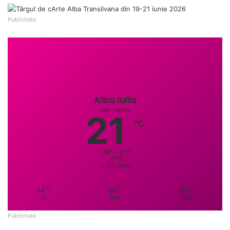
Publicitate
Alba Iulia
Cer senin
21
℃
34º - 21º
77%
2.33 km/h
℃
℃
℃
34
36
39
D
lun
mar
Publicitate