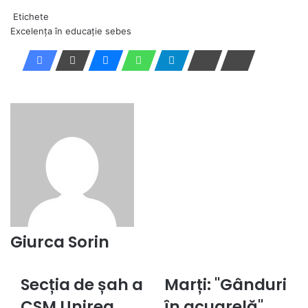
Etichete
Excelența în educație
sebes
Giurca Sorin
Secția de șah a
Marți: "Gânduri
Secția
Marți:
de
"Gânduri
CSM Unirea
în acuarelă",