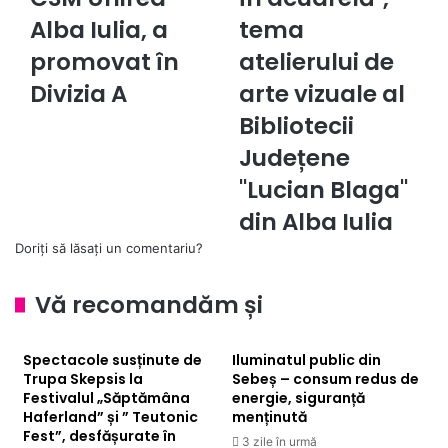
șah
în
a
Alba Iulia, a
acuarelă",
tema
CSM
tema
promovat în
atelierului de
Unirea
atelierului
Alba
de
Divizia A
arte vizuale al
Iulia,
arte
Bibliotecii
a
vizuale
promovat
al
Județene
în
Bibliotecii
"Lucian Blaga"
Divizia
Județene
A
"Lucian
din Alba Iulia
Blaga"
Doriți să lăsați un comentariu?
din
Alba
Iulia
Vă recomandăm și
Spectacole susținute de
Iluminatul public din
Trupa Skepsis la
Sebeș – consum redus de
Festivalul „Săptămâna
energie, siguranță
Haferland” și ” Teutonic
menținută
Fest”, desfășurate în
3 zile în urmă