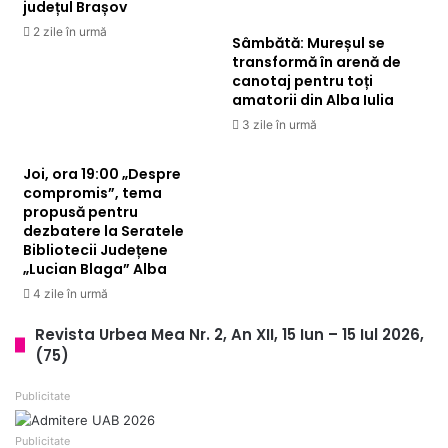
județul Brașov
2 zile în urmă
Sâmbătă: Mureșul se
transformă în arenă de
canotaj pentru toți
amatorii din Alba Iulia
3 zile în urmă
Joi, ora 19:00 „Despre
compromis”, tema
propusă pentru
dezbatere la Seratele
Bibliotecii Județene
„Lucian Blaga” Alba
4 zile în urmă
Revista Urbea Mea Nr. 2, An XII, 15 Iun – 15 Iul 2026,
(75)
Publicitate
Publicitate