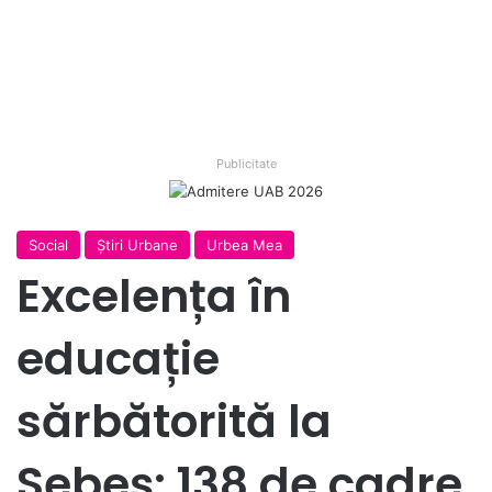
Publicitate
Social
Ştiri Urbane
Urbea Mea
Excelența în
educație
sărbătorită la
Sebeș: 138 de cadre