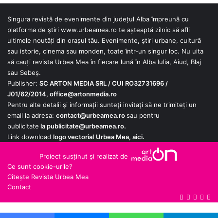
Singura revistă de evenimente din județul Alba împreună cu
platforma de știri
www.urbeamea.ro
te așteaptă zilnic să afli
ultimele noutăți din orașul tău. Evenimente, știri urbane, cultură
sau istorie, cinema sau monden, toate într-un singur loc. Nu uita
să cauți revista Urbea Mea în fiecare lună în Alba Iulia, Aiud, Blaj
sau Sebeș.
Publisher:
SC ARTON MEDIA SRL / CUI RO32731696 /
J01/62/2014,
office@artonmedia.ro
Pentru alte detalii și informații sunteți invitați să ne trimiteți un
email la adresa:
contact@urbeamea.ro
sau pentru
publicitate
la
publicitate@urbeamea.ro
.
Link download
logo vectorial
Urbea Mea,
aici
.
Proiect susținut și realizat de
Ce sunt cookie-urile?
Citește Revista Urbea Mea
Contact
Google
YouTube
X
Fac
RS
News