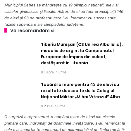
Municipiul Sebeș se mândrește cu 19 olimpici naționali, elevi ai
claselor gimnaziale și liceale. Alături de ei au fost premiați alți 146
de elevi și 93 de profesori care i-au îndrumat cu succes spre
fazele superioare ale olimpiadelor județene.
Vă recomandăm și
Tiberiu Mureșan (CS Unirea Alba Iulia),
medalie de argint la Campionatul
European de Împins din culcat,
desfășurat în Lituania
18 ore în urmă
Tabără la mare pentru 43 de elevi cu
rezultate deosebite de la Colegiul
Național Militar „Mihai Viteazul” Alba
2 zile în urmă
O
surpriză a reprezentat-o numărul mare de elevi din clasele
primare care, îndrumați de doamnele învățătoare, s-au remarcat la
cele mai importante concursuri de matematică și de limba română: