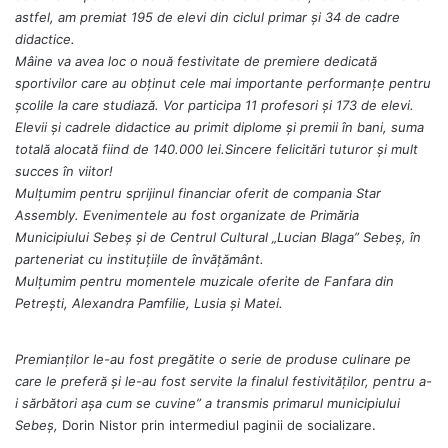
astfel, am premiat 195 de elevi din ciclul primar și 34 de cadre
didactice.
Mâine va avea loc o nouă festivitate de premiere dedicată
sportivilor care au obținut cele mai importante performanțe pentru
școlile la care studiază. Vor participa 11 profesori și 173 de elevi.
Elevii și cadrele didactice au primit diplome și premii în bani, suma
totală alocată fiind de 140.000 lei.Sincere felicitări tuturor și mult
succes în viitor!
Mulțumim pentru sprijinul financiar oferit de compania Star
Assembly. Evenimentele au fost organizate de Primăria
Municipiului Sebeș și de Centrul Cultural „Lucian Blaga” Sebeș, în
parteneriat cu instituțiile de învățământ.
Mulțumim pentru momentele muzicale oferite de Fanfara din
Petrești, Alexandra Pamfilie, Lusia și Matei.
Premianților le-au fost pregătite o serie de produse culinare pe
care le preferă și le-au fost servite la finalul festivităților, pentru a-
i sărbători așa cum se cuvine” a transmis primarul municipiului
Sebeș,
Dorin Nistor prin intermediul paginii de socializare.