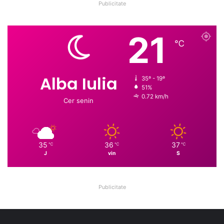
Publicitate
21
℃
Alba Iulia
35º - 19º
51%
0.72 km/h
Cer senin
35
36
37
℃
℃
℃
J
vin
S
Publicitate