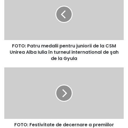
medalii
pentru
juniorii
de
la
CSM
Unirea
FOTO: Patru medalii pentru juniorii de la CSM
Alba
Iulia
Unirea Alba Iulia în turneul international de şah
în
de la Gyula
turneul
international
FOTO:
de
Festivitate
şah
de
de
decernare
la
a
Gyula
premiilor
Concursului
Naţional
„Mesajul
FOTO: Festivitate de decernare a premiilor
meu