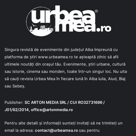
Singura revistă de evenimente din județul Alba împreună cu
platforma de știri
www.urbeamea.ro
te așteaptă zilnic să afli
ultimele noutăți din orașul tău. Evenimente, știri urbane, cultură
sau istorie, cinema sau monden, toate într-un singur loc. Nu uita
să cauți revista Urbea Mea în fiecare lună în Alba Iulia, Aiud, Blaj
sau Sebeș.
Publisher:
SC ARTON MEDIA SRL / CUI RO32731696 /
J01/62/2014,
office@artonmedia.ro
Pentru alte detalii și informații sunteți invitați să ne trimiteți un
email la adresa:
contact@urbeamea.ro
sau pentru