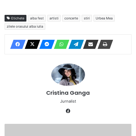
Etichete
alba fest
artisti
concerte
stiri
Urbea Mea
zilele orasului alba iulia
Cristina Ganga
Jurnalist
Facebook
FOTO:
Patru