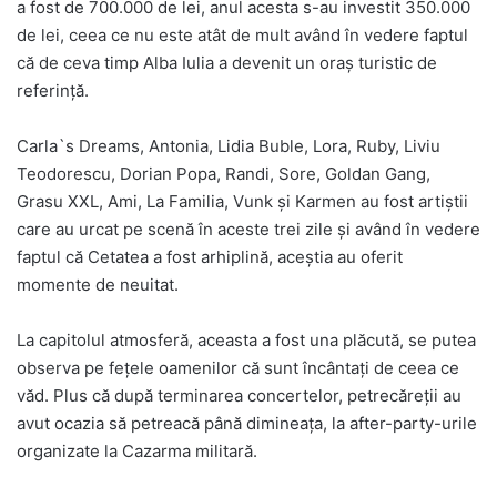
a fost de 700.000 de lei, anul acesta s-au investit 350.000
de lei, ceea ce nu este atât de mult având în vedere faptul
că de ceva timp Alba Iulia a devenit un oraș turistic de
referință.
Carla`s Dreams, Antonia, Lidia Buble, Lora, Ruby, Liviu
Teodorescu, Dorian Popa, Randi, Sore, Goldan Gang,
Grasu XXL, Ami, La Familia, Vunk și Karmen au fost artiștii
care au urcat pe scenă în aceste trei zile și având în vedere
faptul că Cetatea a fost arhiplină, aceștia au oferit
momente de neuitat.
La capitolul atmosferă, aceasta a fost una plăcută, se putea
observa pe fețele oamenilor că sunt încântați de ceea ce
văd. Plus că după terminarea concertelor, petrecăreții au
avut ocazia să petreacă până dimineața, la after-party-urile
organizate la Cazarma militară.