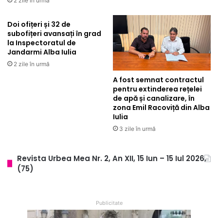
2 zile în urmă
Doi ofițeri și 32 de
subofițeri avansați în grad
la Inspectoratul de
Jandarmi Alba Iulia
2 zile în urmă
A fost semnat contractul
pentru extinderea rețelei
de apă și canalizare, în
zona Emil Racoviță din Alba
Iulia
3 zile în urmă
Revista Urbea Mea Nr. 2, An XII, 15 Iun – 15 Iul 2026,
(75)
Publicitate