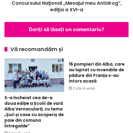
Antidrog”,
Concursului Naţional „Mesajul meu Antidrog”,
ediţia
ediţia a XVI-a
a
XVI-
a
Doriți să lăsați un comentariu?
Vă recomandăm și
16 pompieri din Alba, care
au luptat cu incendiile de
pădure din Franța s-au
întors acasă
2 zile în urmă
S-a încheiat cea de-a
doua ediție a Școlii de vară
Alba Vernaculară, cu tema
„Șuri și case cu acoperiș de
paie din comuna
Întregalde”