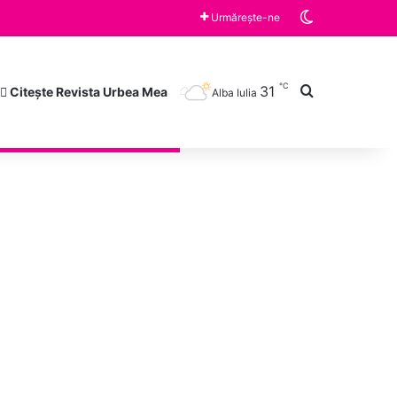
Switch skin
Urmărește-ne
℃
Caută după
31
Citește Revista Urbea Mea
Alba Iulia