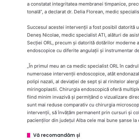
a constatat integritatea membranei timpanice, prec
tonală”, a declarat dr. Delia Florean, medic speciali
Succesul acestei intervenții a fost posibil datorită 
Deneș Nicolae, medic specialist ATI, alături de asist
Secției ORL, precum și datorită dotărilor moderne 
endoscopice cu diferite angulații și instrumentar d
„În primul meu an ca medic specialist ORL în cadrul
numeroase intervenții endoscopice, atât endonazale
polipi nazali, al deviației de sept și al rinitelor ale
miringoplastii. Chirurgia endoscopică oferă multiple
fiind minim invazivă și permițând o vizualizare dir
sunt mai reduse comparativ cu chirurgia microscop
intervenții, să învățăm permanent prin cursuri și co
pacienților din județul Alba cele mai bune șanse la o
Vă recomandăm și