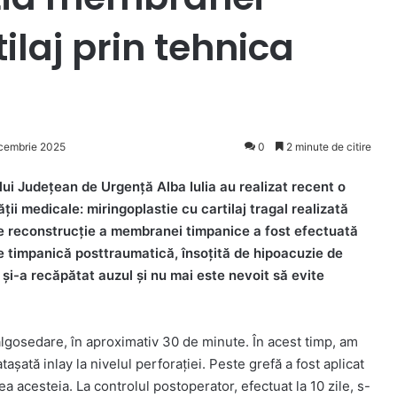
ilaj prin tehnica
cembrie 2025
0
2 minute de citire
lui Județean de Urgență Alba Iulia au realizat recent o
ății medicale: miringoplastie cu cartilaj tragal realizată
 reconstrucție a membranei timpanice a fost efectuată
e timpanică posttraumatică, însoțită de hipoacuzie de
l și-a recăpătat auzul și nu mai este nevoit să evite
algosedare, în aproximativ 30 de minute. În acest timp, am
atașată inlay la nivelul perforației. Peste grefă a fost aplicat
ea acesteia. La controlul postoperator, efectuat la 10 zile, s-