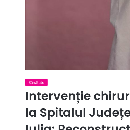
Sănătate
Intervenție chiru
la Spitalul Jude
Iulia: Reconstru