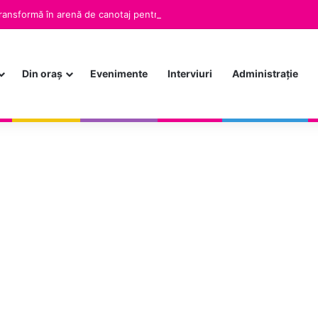
ansformă în arenă de canotaj pentru toți amatorii din Alba Iulia
Din oraș
Evenimente
Interviuri
Administrație