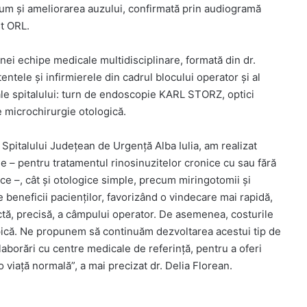
um și ameliorarea auzului, confirmată prin audiogramă
st ORL.
unei echipe medicale multidisciplinare, formată din dr.
entele și infirmierele din cadrul blocului operator și al
ale spitalului: turn de endoscopie KARL STORZ, optici
e microchirurgie otologică.
 Spitalului Județean de Urgență Alba Iulia, am realizat
 – pentru tratamentul rinosinuzitelor cronice cu sau fără
rgice –, cât și otologice simple, precum miringotomii și
 beneficii pacienților, favorizând o vindecare mai rapidă,
ectă, precisă, a câmpului operator. De asemenea, costurile
ică. Ne propunem să continuăm dezvoltarea acestui tip de
laborări cu centre medicale de referință, pentru a oferi
 viață normală”, a mai precizat dr. Delia Florean.