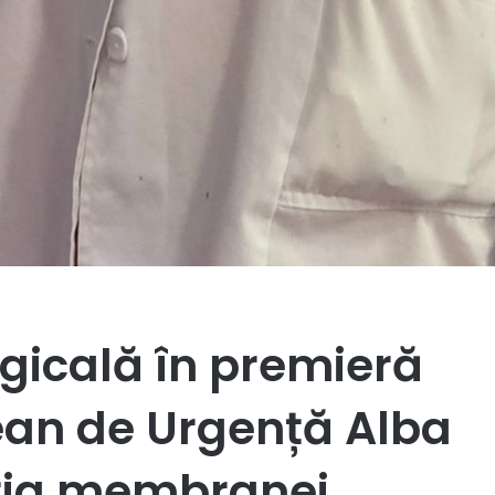
rgicală în premieră
țean de Urgență Alba
cția membranei