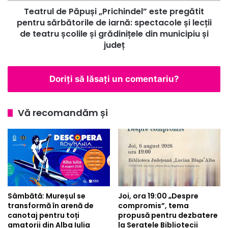
Teatrul de Păpuși „Prichindel” este pregătit
iarnă:
spectacole
pentru sărbătorile de iarnă: spectacole și lecții
și
de teatru școlile și grădinițele din municipiu și
lecții
județ
de
teatru
școlile
Doriți să lăsați un comentariu?
și
grădinițele
din
Vă recomandăm și
municipiu
și
județ
Sâmbătă: Mureșul se
Joi, ora 19:00 „Despre
transformă în arenă de
compromis”, tema
canotaj pentru toți
propusă pentru dezbatere
amatorii din Alba Iulia
la Seratele Bibliotecii