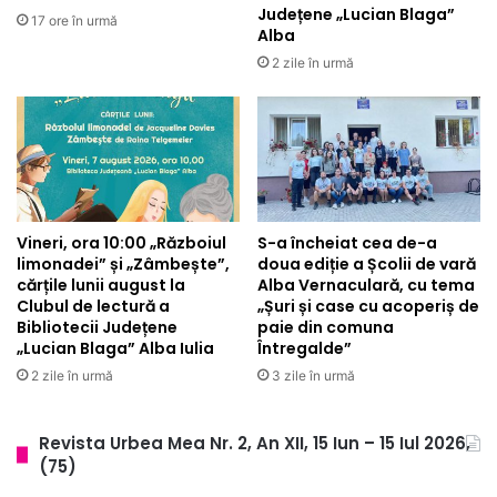
Județene „Lucian Blaga”
17 ore în urmă
Alba
2 zile în urmă
Vineri, ora 10:00 „Războiul
S-a încheiat cea de-a
limonadei” și „Zâmbește”,
doua ediție a Școlii de vară
cărțile lunii august la
Alba Vernaculară, cu tema
Clubul de lectură a
„Șuri și case cu acoperiș de
Bibliotecii Județene
paie din comuna
„Lucian Blaga” Alba Iulia
Întregalde”
2 zile în urmă
3 zile în urmă
Revista Urbea Mea Nr. 2, An XII, 15 Iun – 15 Iul 2026,
(75)