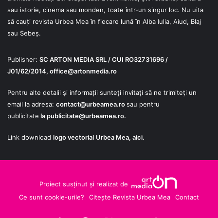
sau istorie, cinema sau monden, toate într-un singur loc. Nu uita
să cauți revista Urbea Mea în fiecare lună în Alba Iulia, Aiud, Blaj
sau Sebeș.
Publisher:
SC ARTON MEDIA SRL / CUI RO32731696 /
J01/62/2014,
office@artonmedia.ro
Pentru alte detalii și informații sunteți invitați să ne trimiteți un
email la adresa:
contact@urbeamea.ro
sau pentru
publicitate
la
publicitate@urbeamea.ro
.
Link download
logo vectorial
Urbea Mea,
aici
.
Proiect susținut și realizat de
Ce sunt cookie-urile?
Citește Revista Urbea Mea
Contact