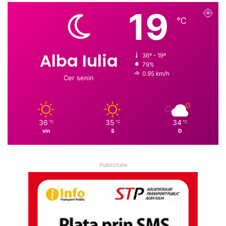
19
℃
Alba Iulia
36º - 19º
79%
0.95 km/h
Cer senin
36
35
34
℃
℃
℃
vin
S
D
Publicitate