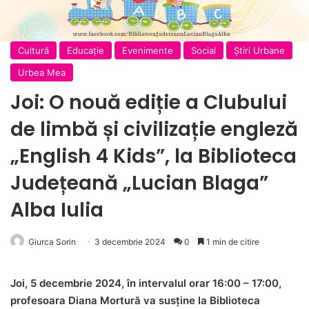
Cultură
Educație
Evenimente
Social
Ştiri Urbane
Urbea Mea
Joi: O nouă ediție a Clubului
de limbă și civilizație engleză
„English 4 Kids”, la Biblioteca
Județeană „Lucian Blaga”
Alba Iulia
Giurca Sorin
3 decembrie 2024
0
1 min de citire
Joi, 5 decembrie 2024, în intervalul orar 16:00 – 17:00,
profesoara Diana Mortură va susține la Biblioteca