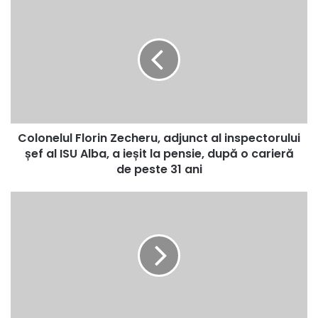
Colonelul
Florin
Zecheru,
adjunct
al
inspectorului
șef
al
ISU
Colonelul Florin Zecheru, adjunct al inspectorului
Alba,
a
șef al ISU Alba, a ieșit la pensie, după o carieră
ieșit
de peste 31 ani
la
pensie,
Teatrul
după
de
o
Păpuși
carieră
„Prichindel”
de
este
peste
pregătit
31
pentru
ani
sărbătorile
de