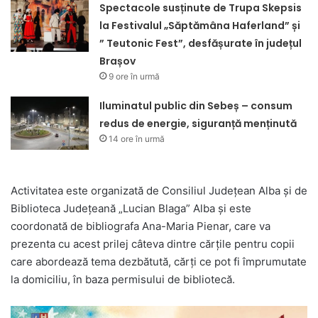
Spectacole susținute de Trupa Skepsis
la Festivalul „Săptămâna Haferland” și
” Teutonic Fest”, desfășurate în județul
Brașov
9 ore în urmă
Iluminatul public din Sebeș – consum
redus de energie, siguranță menținută
14 ore în urmă
Activitatea este organizată de Consiliul Județean Alba și de
Biblioteca Județeană „Lucian Blaga” Alba și este
coordonată de bibliografa Ana-Maria Pienar, care va
prezenta cu acest prilej câteva dintre cărțile pentru copii
care abordează tema dezbătută, cărți ce pot fi împrumutate
la domiciliu, în baza permisului de bibliotecă.