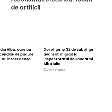
Lupii
de artificii
lui
Calancea,
Bere
Gratis,
Marius
Moga,
Lora,
Shift,
 din Alba, care au
Doi ofițeri și 32 de subofițeri
What’s
ncendiile de pădure
avansați în grad la
UP,
s-au întors acasă
Inspectoratul de Jandarmi
Grasu
Alba Iulia
XXL,
ă
2 zile în urmă
Delia
și
DJ
Project
&
Oana
Matache,
after