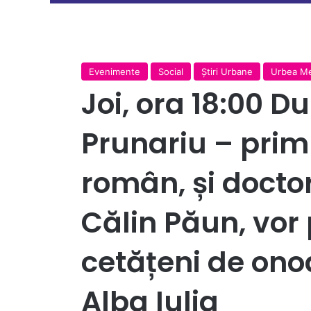
Evenimente
Social
Ştiri Urbane
Urbea M
Joi, ora 18:00 D
Prunariu – pri
român, și doctoru
Călin Păun, vor p
cetățeni de ono
Alba Iulia