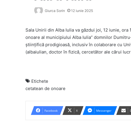
Giurca Sorin
12 iunie 2025
Sala Unirii din Alba Iulia va găzdui joi, 12 iunie, o
onoare al municipiului Alba Iulia” domnilor Dumitr
științifică prodigioasă, inclusiv în colaborare cu U
(albaiulian, doctor în fizică, cercetător ale cărui luc
Etichete
cetatean de onoare
Facebook
X
Messenger