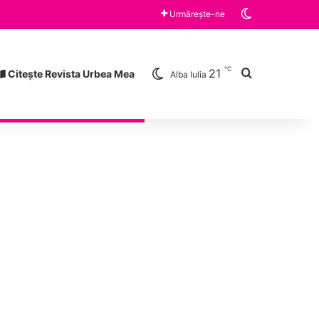
Switch skin
Vineri, ora 10:00 „Războiul limonadei” și „Zâmbește”, cărțile lunii august la Clubul de lectură a Bibliotecii Județene „Lucian Blaga” Alba Iulia
Urmărește-ne
℃
Caută după
21
Citește Revista Urbea Mea
Alba Iulia