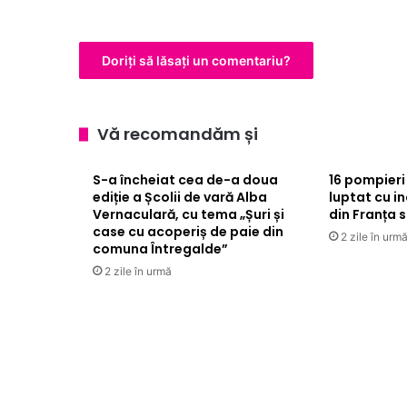
de
arheoloaga
Anca
Doriți să lăsați un comentariu?
Timofan
din
cadrul
Muzeului
Vă recomandăm și
Național
al
S-a încheiat cea de-a doua
16 pompieri
Unirii
ediție a Școlii de vară Alba
luptat cu i
Alba
Vernaculară, cu tema „Șuri și
din Franța 
Iulia
case cu acoperiș de paie din
2 zile în urm
comuna Întregalde”
2 zile în urmă