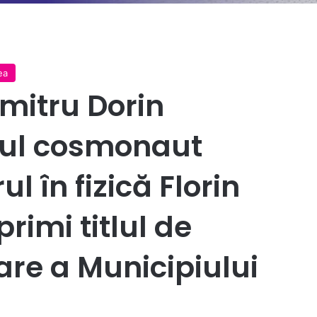
ea
umitru Dorin
mul cosmonaut
l în fizică Florin
rimi titlul de
are a Municipiului