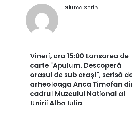
Giurca Sorin
Vineri, ora 15:00 Lansarea de
Vineri,
ora
carte "Apulum. Descoperă
15:00
Lansarea
orașul de sub oraș!", scrisă d
de
arheoloaga Anca Timofan di
carte
"Apulum.
cadrul Muzeului Național al
Descoperă
Unirii Alba Iulia
orașul
de
sub
oraș!",
scrisă