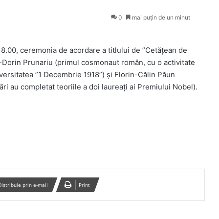
0
mai puțin de un minut
ra 18.00, ceremonia de acordare a titlului de ”Cetățean de
u-Dorin Prunariu (primul cosmonaut român, cu o activitate
niversitatea ”1 Decembrie 1918”) și Florin-Călin Păun
rări au completat teoriile a doi laureați ai Premiului Nobel).
Distribuie prin e-mail
Print