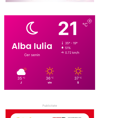
21
℃
Alba Iulia
35º - 19º
51%
0.72 km/h
Cer senin
35
36
37
℃
℃
℃
J
vin
S
Publicitate