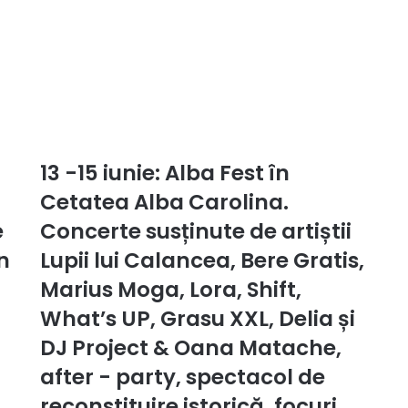
13 -15 iunie: Alba Fest în
13
-15
Cetatea Alba Carolina.
iunie:
e
Alba
Concerte susținute de artiștii
Fest
n
Lupii lui Calancea, Bere Gratis,
în
Cetatea
Marius Moga, Lora, Shift,
Alba
What’s UP, Grasu XXL, Delia și
Carolina.
Concerte
DJ Project & Oana Matache,
susținute
after - party, spectacol de
de
artiștii
reconstituire istorică, focuri