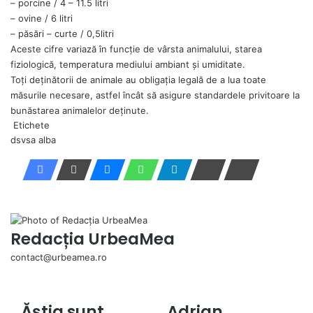
– porcine / 4 – 11.5 litri
– ovine / 6 litri
– păsări – curte / 0,5litri
Aceste cifre variază în funcţie de vârsta animalului, starea
fiziologică, temperatura mediului ambiant şi umiditate.
Toţi deţinătorii de animale au obligaţia legală de a lua toate
măsurile necesare, astfel încât să asigure standardele privitoare la
bunăstarea animalelor deţinute.
Etichete
dsvsa alba
Redacția UrbeaMea
contact@urbeamea.ro
We
Ăștia sunt
Adrian
Ăștia
Adrian