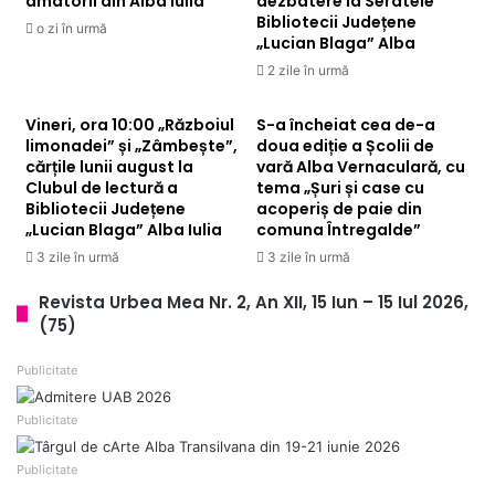
amatorii din Alba Iulia
dezbatere la Seratele
Bibliotecii Județene
o zi în urmă
„Lucian Blaga” Alba
2 zile în urmă
Vineri, ora 10:00 „Războiul
S-a încheiat cea de-a
limonadei” și „Zâmbește”,
doua ediție a Școlii de
cărțile lunii august la
vară Alba Vernaculară, cu
Clubul de lectură a
tema „Șuri și case cu
Bibliotecii Județene
acoperiș de paie din
„Lucian Blaga” Alba Iulia
comuna Întregalde”
3 zile în urmă
3 zile în urmă
Revista Urbea Mea Nr. 2, An XII, 15 Iun – 15 Iul 2026,
(75)
Publicitate
Publicitate
Publicitate