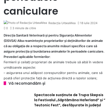
caniculare
Redacția UrbeaMea
18 iulie 2024
0
3 minute de citire
Direcția Sanitară Veterinară și pentru Siguranța Alimentelor
(DSVSA) Alba reamintește proprietarilor și deținătorilor de animale
că au obligația de a respecta anumite măsuri specifice care să
asigure protecția și bunăstarea animalelor în perioadele caniculare.
Prevederi aplicabile fermierilor
:
Fermierii şi ceilalţi proprietari de animale trebuie să aibă în vedere
următoarele aspecte:
– asigurarea unui adăpost corespunzător pentru animale, care să
poată oferi protecţie faţă de acţiunea directă a razelor solare;
Vă recomandăm și
Spectacole susținute de Trupa Skepsis
la Festivalul „Săptămâna Haferland” și ”
Teutonic Fest”, desfășurate în județul