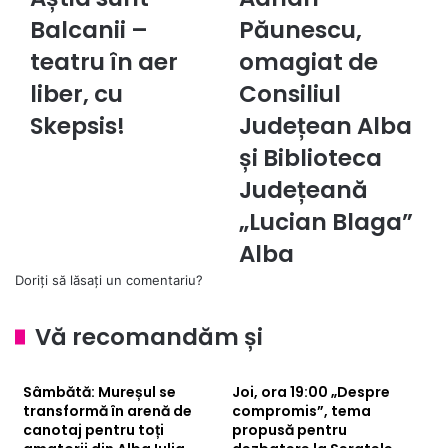
sunt
Păunescu,
Balcanii –
Păunescu,
Balcanii
omagiat
–
teatru în aer
de
omagiat de
teatru
Consiliul
liber, cu
Consiliul
în
Județean
aer
Alba
Skepsis!
Județean Alba
liber,
și
și Biblioteca
cu
Biblioteca
Skepsis!
Județeană
Județeană
„Lucian
„Lucian Blaga”
Blaga”
Alba
Alba
Doriți să lăsați un comentariu?
Vă recomandăm și
Sâmbătă: Mureșul se
Joi, ora 19:00 „Despre
transformă în arenă de
compromis”, tema
canotaj pentru toți
propusă pentru