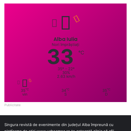
Alba Iulia
Nori împrăștiați
33
℃
35º - 22º
30%
2.63 km/h
℃
℃
℃
35
34
35
vin
S
D
Publicitate
Singura revistă de evenimente din județul Alba împreună cu
platforma de știri
www.urbeamea.ro
te așteaptă zilnic să afli