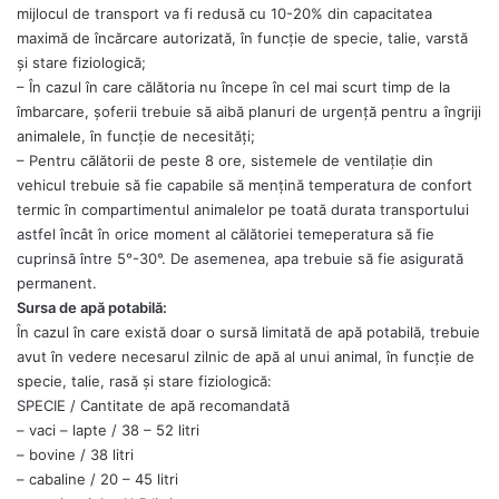
mijlocul de transport va fi redusă cu 10-20% din capacitatea
maximă de încărcare autorizată, în funcţie de specie, talie, varstă
şi stare fiziologică;
– În cazul în care călătoria nu începe în cel mai scurt timp de la
îmbarcare, şoferii trebuie să aibă planuri de urgenţă pentru a îngriji
animalele, în funcţie de necesităţi;
– Pentru călătorii de peste 8 ore, sistemele de ventilaţie din
vehicul trebuie să fie capabile să menţină temperatura de confort
termic în compartimentul animalelor pe toată durata transportului
astfel încât în orice moment al călătoriei temeperatura să fie
cuprinsă între 5°-30°. De asemenea, apa trebuie să fie asigurată
permanent.
Sursa de apă potabilă:
În cazul în care există doar o sursă limitată de apă potabilă, trebuie
avut în vedere necesarul zilnic de apă al unui animal, în funcţie de
specie, talie, rasă şi stare fiziologică:
SPECIE / Cantitate de apă recomandată
– vaci – lapte / 38 – 52 litri
– bovine / 38 litri
– cabaline / 20 – 45 litri