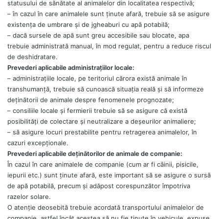
statusului de sănătate al animalelor din localitatea respectivă;
– în cazul în care animalele sunt ţinute afară, trebuie să se asigure
existența de umbrare şi de jgheaburi cu apă potabilă;
– dacă sursele de apă sunt greu accesibile sau blocate, apa
trebuie administrată manual, în mod regulat, pentru a reduce riscul
de deshidratare.
Prevederi aplicabile administraţiilor locale:
– administraţiile locale, pe teritoriul cărora există animale în
transhumanţă, trebuie să cunoască situaţia reală şi să informeze
deţinătorii de animale despre fenomenele prognozate;
– consiliile locale şi fermierii trebuie să se asigure că există
posibilităţi de colectare şi neutralizare a deşeurilor animaliere;
– să asigure locuri prestabilite pentru retragerea animalelor, în
cazuri excepţionale.
Prevederi aplicabile deţinătorilor de animale de companie:
În cazul în care animalele de companie (cum ar fi câinii, pisicile,
iepurii etc.) sunt ţinute afară, este important să se asigure o sursă
de apă potabilă, precum şi adăpost corespunzător împotriva
razelor solare.
O atenţie deosebită trebuie acordată transportului animalelor de
companie, astfel încât acestea să nu fie ţinute în vehicule, expuse