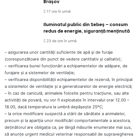
Brașov
17 ore în urmă
Iluminatul public din Sebeș – consum
redus de energie, siguranță menținută
23 de ore în urmă
– asigurarea unor cantităţi suficiente de apă şi de furaje
(corespunzătoare din punct de vedere cantitativ şi calitativ);
– verificarea bunei funcţionări a echipamentelor de adăpare, de
furajare şi a sistemelor de ventilaţie;
– verificarea disponibilităţii echipamentelor de rezervă, în principal
a sistemelor de ventilaţie şi a generatoarelor de energie electrică;
– în caz de caniculă, animalele folosite pentru tracţiune, sau alte
activităţi de povară, nu vor fi exploatate în intervalul orar 12.00 –
18.00, dacă temperatura la umbră depăşeşte 25ºC;
– la orice modificare suspectă a stării de sănătate a animalelor,
precum şi la apariția unor modificări comportamentale a acestora,
deţinătorul are obligaţia ca, pe lângă măsurile enumerate mai sus,
să anunţe urgent medicul veterinar responsabil de supravegherea