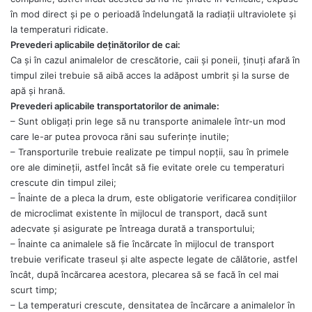
în mod direct şi pe o perioadă îndelungată la radiaţii ultraviolete şi
la temperaturi ridicate.
Prevederi aplicabile deţinătorilor de cai:
Ca şi în cazul animalelor de crescătorie, caii şi poneii, ţinuţi afară în
timpul zilei trebuie să aibă acces la adăpost umbrit și la surse de
apă şi hrană.
Prevederi aplicabile transportatorilor de animale:
– Sunt obligaţi prin lege să nu transporte animalele într-un mod
care le-ar putea provoca răni sau suferinţe inutile;
– Transporturile trebuie realizate pe timpul nopţii, sau în primele
ore ale dimineţii, astfel încât să fie evitate orele cu temperaturi
crescute din timpul zilei;
– Înainte de a pleca la drum, este obligatorie verificarea condiţiilor
de microclimat existente în mijlocul de transport, dacă sunt
adecvate şi asigurate pe întreaga durată a transportului;
– Înainte ca animalele să fie încărcate în mijlocul de transport
trebuie verificate traseul şi alte aspecte legate de călătorie, astfel
încât, după încărcarea acestora, plecarea să se facă în cel mai
scurt timp;
– La temperaturi crescute, densitatea de încărcare a animalelor în