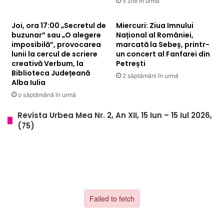
5 zile în urmă
Joi, ora 17:00 „Secretul de
Miercuri: Ziua Imnului
buzunar” sau „O alegere
Național al României,
imposibilă”, provocarea
marcată la Sebeș, printr-
lunii la cercul de scriere
un concert al Fanfarei din
creativă Verbum, la
Petrești
Biblioteca Județeană
2 săptămâni în urmă
Alba Iulia
o săptămână în urmă
Revista Urbea Mea Nr. 2, An XII, 15 Iun – 15 Iul 2026,
(75)