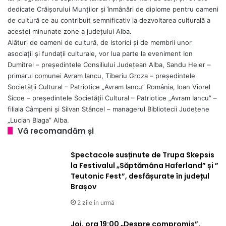
dedicate Crăișorului Munților și înmânări de diplome pentru oameni
de cultură ce au contribuit semnificativ la dezvoltarea culturală a
acestei minunate zone a județului Alba.
Alături de oameni de cultură, de istorici și de membrii unor
asociații și fundații culturale, vor lua parte la eveniment Ion
Dumitrel – președintele Consiliului Județean Alba, Sandu Heler –
primarul comunei Avram Iancu, Tiberiu Groza – președintele
Societății Cultural – Patriotice „Avram Iancu” România, Ioan Viorel
Sicoe – președintele Societății Cultural – Patriotice „Avram Iancu” –
filiala Câmpeni și Silvan Stâncel – managerul Bibliotecii Județene
„Lucian Blaga” Alba.
Vă recomandăm și
Spectacole susținute de Trupa Skepsis
la Festivalul „Săptămâna Haferland” și ”
Teutonic Fest”, desfășurate în județul
Brașov
2 zile în urmă
Joi, ora 19:00 „Despre compromis”,