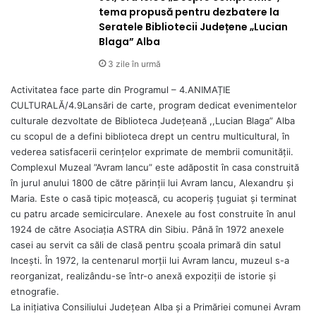
tema propusă pentru dezbatere la
Seratele Bibliotecii Județene „Lucian
Blaga” Alba
3 zile în urmă
Activitatea face parte din Programul – 4.ANIMAȚIE
CULTURALĂ/4.9Lansări de carte, program dedicat evenimentelor
culturale dezvoltate de Biblioteca Județeană ,,Lucian Blaga” Alba
cu scopul de a defini biblioteca drept un centru multicultural, în
vederea satisfacerii cerințelor exprimate de membrii comunității.
Complexul Muzeal ”Avram Iancu” este adăpostit în casa construită
în jurul anului 1800 de către părinţii lui Avram Iancu, Alexandru şi
Maria. Este o casă tipic moţească, cu acoperiş ţuguiat şi terminat
cu patru arcade semicirculare. Anexele au fost construite în anul
1924 de către Asociaţia ASTRA din Sibiu. Până în 1972 anexele
casei au servit ca săli de clasă pentru şcoala primară din satul
Inceşti. În 1972, la centenarul morţii lui Avram Iancu, muzeul s-a
reorganizat, realizându-se într-o anexă expoziţii de istorie şi
etnografie.
La inițiativa Consiliului Județean Alba și a Primăriei comunei Avram