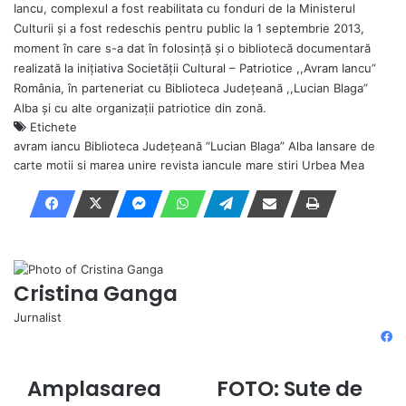
Iancu, complexul a fost reabilitata cu fonduri de la Ministerul
Culturii și a fost redeschis pentru public la 1 septembrie 2013,
moment în care s-a dat în folosință și o bibliotecă documentară
realizată la inițiativa Societății Cultural – Patriotice ,,Avram Iancu”
România, în parteneriat cu Biblioteca Județeană ,,Lucian Blaga”
Alba și cu alte organizații patriotice din zonă.
Etichete
avram iancu
Biblioteca Judeţeană “Lucian Blaga” Alba
lansare de
carte
motii si marea unire
revista iancule mare
stiri
Urbea Mea
Cristina Ganga
Jurnalist
Fa
Amplasarea
FOTO: Sute de
Amplasarea
FOTO:
radarelor
Sute