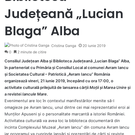
Județeană „Lucian
Blaga” Alba
Cristina Ganga
20 iunie 2019
0
2 minute de citire
Consiliul Județean Alba și Biblioteca Județeană „Lucian Blaga” Alba,
în parteneriat cu Primăria și Consiliul Local al comunei Avram Iancu
și Societatea Cultural – Patriotică „Avram Iancu” România
organizează vineri, 21 iunie 2019, începând cu ora 17:00, o
activitate culturală prilejuită de lansarea cărții
Moții și Marea Unire
și
a revistei
Iancule Mare
.
Evenimentul are loc în contextul manifestărilor menite să-l
omagieze pe Avram Iancu, unul dintre cei mai reprezentativi eroi ai
Munților Apuseni și o personalitate marcantă a istoriei României.
Activitatea culturală va avea loc la biblioteca documentară din
incinta Complexului Muzeal „Avram Iancu” din comuna Avram Iancu
iar programul va cuprinde lansări și prezentări de cărți și reviste