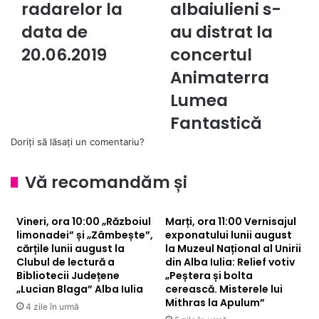
radarelor la
albaiulieni s-
la
de
data
data de
albaiulieni
au distrat la
de
s-
20.06.2019
concertul
20.06.2019
au
distrat
Animaterra
la
Lumea
concertul
Animaterra
Fantastică
Lumea
Doriți să lăsați un comentariu?
Fantastică
Vă recomandăm și
Vineri, ora 10:00 „Războiul
Marți, ora 11:00 Vernisajul
limonadei” și „Zâmbește”,
exponatului lunii august
cărțile lunii august la
la Muzeul Național al Unirii
Clubul de lectură a
din Alba Iulia: Relief votiv
Bibliotecii Județene
„Peștera și bolta
„Lucian Blaga” Alba Iulia
cerească. Misterele lui
Mithras la Apulum”
4 zile în urmă