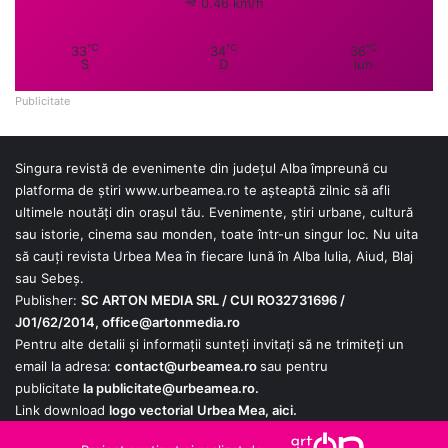
0.46 km/h
℃
℃
℃
33
34
36
S
D
lun
Publicitate
Singura revistă de evenimente din județul Alba împreună cu
platforma de știri
www.urbeamea.ro
te așteaptă zilnic să afli
ultimele noutăți din orașul tău. Evenimente, știri urbane, cultură
sau istorie, cinema sau monden, toate într-un singur loc. Nu uita
să cauți revista Urbea Mea în fiecare lună în Alba Iulia, Aiud, Blaj
sau Sebeș.
Publisher:
SC ARTON MEDIA SRL / CUI RO32731696 /
J01/62/2014,
office@artonmedia.ro
Pentru alte detalii și informații sunteți invitați să ne trimiteți un
email la adresa:
contact@urbeamea.ro
sau pentru
publicitate
la
publicitate@urbeamea.ro
.
Link download
logo vectorial
Urbea Mea,
aici
.