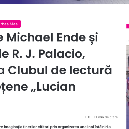
rbea Mea
e Michael Ende și
P
 R. J. Palacio,
 la Clubul de lectură
dețene „Lucian
0
1 min de citire
maginația tinerilor cititori prin organizarea unei noi întâlniri a