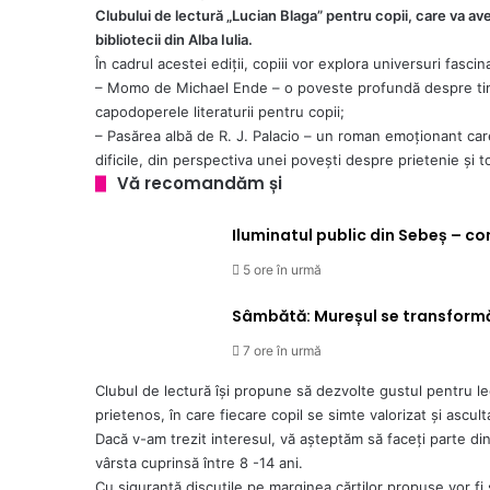
Clubului de lectură „Lucian Blaga” pentru copii, care va ave
bibliotecii din Alba Iulia.
În cadrul acestei ediții, copiii vor explora universuri fasc
– Momo de Michael Ende – o poveste profundă despre timp
capodoperele literaturii pentru copii;
– Pasărea albă de R. J. Palacio – un roman emoționant ca
dificile, din perspectiva unei povești despre prietenie și t
Vă recomandăm și
Iluminatul public din Sebeș – c
5 ore în urmă
Sâmbătă: Mureșul se transformă î
7 ore în urmă
Clubul de lectură își propune să dezvolte gustul pentru lec
prietenos, în care fiecare copil se simte valorizat și ascult
Dacă v-am trezit interesul, vă așteptăm să faceți parte din
vârsta cuprinsă între 8 -14 ani.
Cu siguranță discuțile pe marginea cărților propuse vor fi