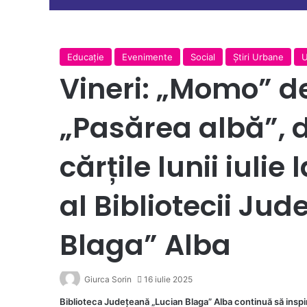
Educație
Evenimente
Social
Ştiri Urbane
U
Vineri: „Momo” d
„Pasărea albă”, de
cărțile lunii iulie
al Bibliotecii Ju
Blaga” Alba
Giurca Sorin
16 iulie 2025
Biblioteca Județeană „Lucian Blaga” Alba continuă să inspire i