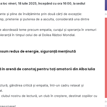
a loc vineri, 18 iulie 2025, începând cu ora 16:00, la sediul
inante și pline de învățăminte prin două cărți de excepție:
P
, prietenie și puterea de a asculta, considerată una dintre
re abordează teme precum empatia, curajul și speranța în vremuri
oleranță în timpul celui de-al Doilea Război Mondial.
onsum redus de energie, siguranță menținută
n arenă de canotaj pentru toți amatorii din Alba Iulia
tură, gândirea critică și empatia, într-un cadru relaxat și
at.
 clubul nostru de lectură, un club în creștere, destinat copiilor cu
P
 savuroase!