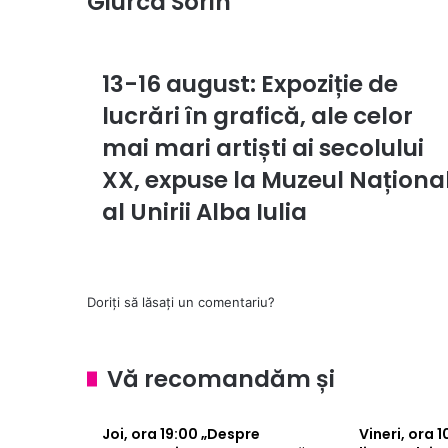
Giurca Sorin
13-16 august: Expoziție de
13-
16
lucrări în grafică, ale celor
august:
Expoziție
mai mari artiști ai secolului
de
XX, expuse la Muzeul Naționa
lucrări
în
al Unirii Alba Iulia
grafică,
ale
celor
mai
Doriți să lăsați un comentariu?
mari
artiști
ai
secolului
Vă recomandăm și
XX,
expuse
Joi, ora 19:00 „Despre
Vineri, ora 
la