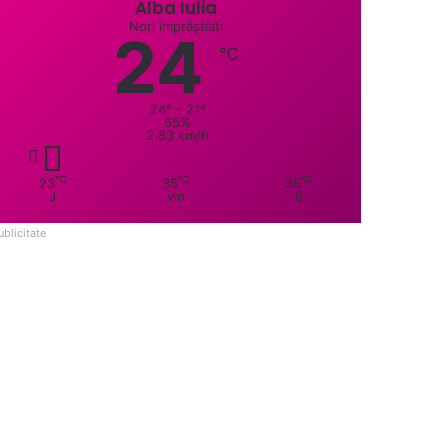
Alba Iulia
Nori împrăștiați
24
℃
24º - 21º
65%
2.83 km/h
℃
℃
℃
23
35
35
J
vin
S
ublicitate