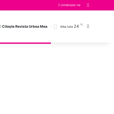
Switch skin
Urmărește-ne
℃
Caută după
24
Citește Revista Urbea Mea
Alba Iulia