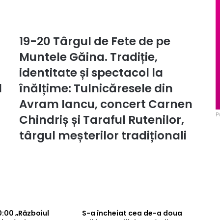
19-20 Târgul de Fete de pe
19-
20
Muntele Găina. Tradiție,
Târgul
de
identitate și spectacol la
Fete
l
înălțime: Tulnicăresele din
de
pe
Avram Iancu, concert Carnen
Muntele
P
Chindriș și Taraful Rutenilor,
Găina.
Tradiție,
târgul meșterilor tradiționali
identitate
și
spectacol
la
înălțime:
Tulnicăresele
din
10:00 „Războiul
S-a încheiat cea de-a doua
Avram