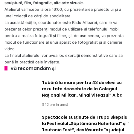
sculptură, film, fotografie, alte arte vizuale
.
Atelierul va începe la ora 16:00, cu prezentarea proiectului și a
unei colecții de cărți de specialitate.
La această ediție, coordonator este Radu Afloarei, care le va
prezenta celor prezenți modul de utilizare al telefonului mobil,
pentru a realiza fotografii și filme, și, de asemenea, va prezenta
modul de funcționare al unui aparat de fotografiat și al camerei
video.
La finalul atelierului vor avea loc exerciții demonstrative care sa
pună în practică cele învățate.
Vă recomandăm și
Tabără la mare pentru 43 de elevi cu
rezultate deosebite de la Colegiul
Național Militar „Mihai Viteazul” Alba
12 ore în urmă
Spectacole susținute de Trupa Skepsis
la Festivalul „Săptămâna Haferland” și ”
Teutonic Fest”, desfășurate în județul