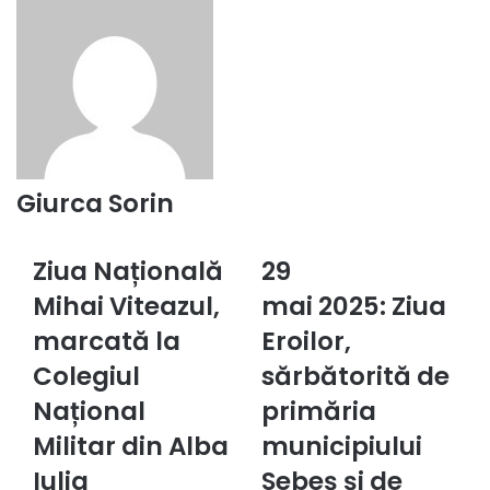
Giurca Sorin
Ziua Națională
29
Ziua
29
Națională
mai 2025: Ziua Eroilor,
Mihai Viteazul,
mai 2025: Ziua
Mihai
sărbătorită
Viteazul,
marcată la
de
Eroilor,
marcată
primăria
Colegiul
sărbătorită de
la
municipiului
Colegiul
Sebeș
Național
primăria
Național
și
Militar din Alba
municipiului
Militar
de
din
comunitatea
Iulia
Sebeș și de