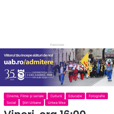
Publicitate
Cinema, Filme și seriale
Cultură
Educație
Fotografie
Social
Ştiri Urbane
Urbea Mea