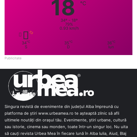
18
℃
34º - 18º
79%
0.93 km/h
℃
℃
℃
34
35
36
S
D
lun
Publicitate
Singura revistă de evenimente din județul Alba împreună cu
platforma de știri
www.urbeamea.ro
te așteaptă zilnic să afli
ultimele noutăți din orașul tău. Evenimente, știri urbane, cultură
sau istorie, cinema sau monden, toate într-un singur loc. Nu uita
să cauți revista Urbea Mea în fiecare lună în Alba Iulia, Aiud, Blaj