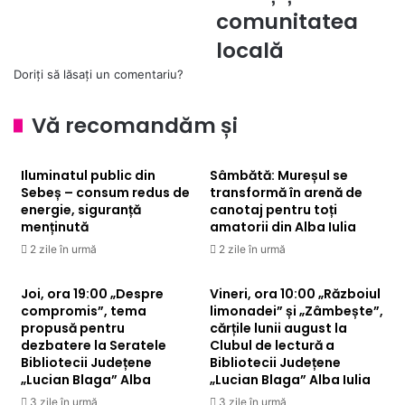
Alba
locală
comunitatea
Iulia
locală
Doriți să lăsați un comentariu?
Vă recomandăm și
Iluminatul public din
Sâmbătă: Mureșul se
Sebeș – consum redus de
transformă în arenă de
energie, siguranță
canotaj pentru toți
menținută
amatorii din Alba Iulia
2 zile în urmă
2 zile în urmă
Joi, ora 19:00 „Despre
Vineri, ora 10:00 „Războiul
compromis”, tema
limonadei” și „Zâmbește”,
propusă pentru
cărțile lunii august la
dezbatere la Seratele
Clubul de lectură a
Bibliotecii Județene
Bibliotecii Județene
„Lucian Blaga” Alba
„Lucian Blaga” Alba Iulia
3 zile în urmă
3 zile în urmă