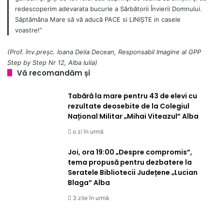
redescoperim adevarata bucurie a Sărbătorii Învierii Domnului.
Săptămâna Mare să vă aducă PACE si LINIŞTE in casele
voastre!”
(Prof. înv.preșc. Ioana Delia Decean, Responsabil Imagine al GPP
Step by Step Nr 12, Alba Iulia)
Vă recomandăm și
Tabără la mare pentru 43 de elevi cu
rezultate deosebite de la Colegiul
Național Militar „Mihai Viteazul” Alba
o zi în urmă
Joi, ora 19:00 „Despre compromis”,
tema propusă pentru dezbatere la
Seratele Bibliotecii Județene „Lucian
Blaga” Alba
3 zile în urmă