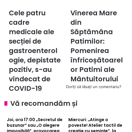
Cele patru
Vinerea Mare
Cele
Vinerea
patru
Mare
cadre
din
cadre
din
medicale
medicale ale
Săptămâna
Săptămâna
ale
Patimilor:
secției de
Patimilor:
secției
Pomenirea
de
înfricoșătoarelor
gastroenterol
Pomenirea
gastroenterologie,
Patimi
ogie, depistate
înfricoșătoarel
depistate
ale
pozitiv,
Mântuitorului
pozitiv, s-au
or Patimi ale
s-
vindecat de
Mântuitorului
au
vindecat
COVID-19
Doriți să lăsați un comentariu?
de
COVID-
Vă recomandăm și
19
Joi, ora 17:00 „Secretul de
Miercuri: „Atinge o
buzunar” sau „O alegere
poveste! Atelier tactil de
imposibilă”, provocarea
creație cu semințe”, la