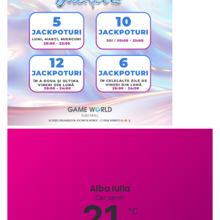
Alba Iulia
Cer senin
21
℃