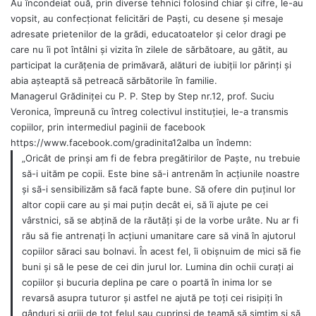
Au încondeiat ouă, prin diverse tehnici folosind chiar şi cifre, le-au
vopsit, au confecționat felicitări de Paşti, cu desene şi mesaje
adresate prietenilor de la grădi, educatoatelor şi celor dragi pe
care nu îi pot întâlni şi vizita în zilele de sărbătoare, au gătit, au
participat la curățenia de primăvară, alături de iubiții lor părinți și
abia așteaptă să petreacă sărbătorile în familie.
Managerul Grădiniței cu P. P. Step by Step nr.12, prof. Suciu
Veronica, împreună cu întreg colectivul instituției, le-a transmis
copiilor, prin intermediul paginii de facebook
https://www.facebook.com/gradinita12alba un îndemn:
„Oricât de prinşi am fi de febra pregătirilor de Paşte, nu trebuie
să-i uităm pe copii. Este bine să-i antrenăm în acțiunile noastre
şi sã-i sensibilizăm să facă fapte bune. Să ofere din puținul lor
altor copii care au şi mai puțin decât ei, să îi ajute pe cei
vârstnici, să se abțină de la răutăți şi de la vorbe urâte. Nu ar fi
rău să fie antrenați în acțiuni umanitare care să vină în ajutorul
copiilor săraci sau bolnavi. În acest fel, îi obişnuim de mici să fie
buni şi să le pese de cei din jurul lor. Lumina din ochii curați ai
copiilor şi bucuria deplina pe care o poartă în inima lor se
revarsă asupra tuturor şi astfel ne ajută pe toți cei risipiți în
gânduri şi griji de tot felul sau cuprinşi de teamă să simțim şi să