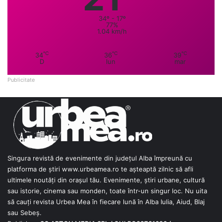
34º - 17º
77%
1.04 km/h
℃
℃
℃
34
36
39
D
lun
mar
Publicitate
Singura revistă de evenimente din județul Alba împreună cu
platforma de știri
www.urbeamea.ro
te așteaptă zilnic să afli
ultimele noutăți din orașul tău. Evenimente, știri urbane, cultură
sau istorie, cinema sau monden, toate într-un singur loc. Nu uita
să cauți revista Urbea Mea în fiecare lună în Alba Iulia, Aiud, Blaj
sau Sebeș.