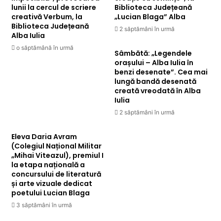
lunii la cercul de scriere
Biblioteca Județeană
creativă Verbum, la
„Lucian Blaga” Alba
Biblioteca Județeană
2 săptămâni în urmă
Alba Iulia
o săptămână în urmă
Sâmbătă: „Legendele
orașului – Alba Iulia în
benzi desenate”. Cea mai
lungă bandă desenată
creată vreodată în Alba
Iulia
2 săptămâni în urmă
Eleva Daria Avram
(Colegiul Național Militar
„Mihai Viteazul), premiul I
la etapa națională a
concursului de literatură
și arte vizuale dedicat
poetului Lucian Blaga
3 săptămâni în urmă