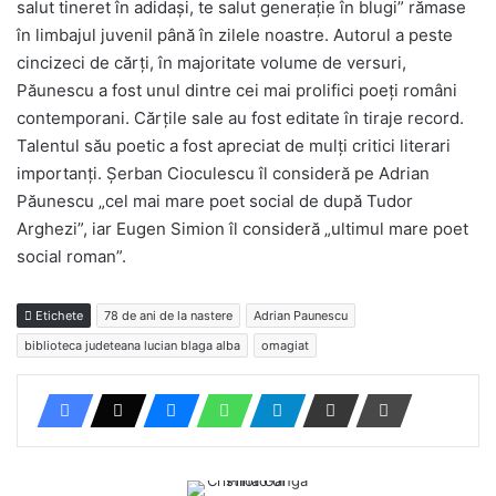
salut tineret în adidași, te salut generație în blugi” rămase
în limbajul juvenil până în zilele noastre. Autorul a peste
cincizeci de cărți, în majoritate volume de versuri,
Păunescu a fost unul dintre cei mai prolifici poeți români
contemporani. Cărțile sale au fost editate în tiraje record.
Talentul său poetic a fost apreciat de mulți critici literari
importanți. Șerban Cioculescu îl consideră pe Adrian
Păunescu „cel mai mare poet social de după Tudor
Arghezi”, iar Eugen Simion îl consideră „ultimul mare poet
social roman”.
Etichete
78 de ani de la nastere
Adrian Paunescu
biblioteca judeteana lucian blaga alba
omagiat