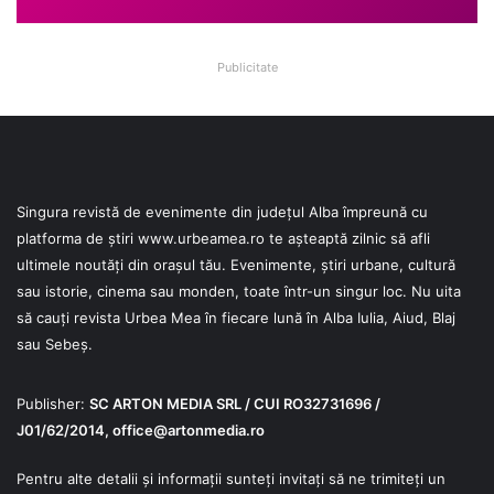
Publicitate
Singura revistă de evenimente din județul Alba împreună cu
platforma de știri
www.urbeamea.ro
te așteaptă zilnic să afli
ultimele noutăți din orașul tău. Evenimente, știri urbane, cultură
sau istorie, cinema sau monden, toate într-un singur loc. Nu uita
să cauți revista Urbea Mea în fiecare lună în Alba Iulia, Aiud, Blaj
sau Sebeș.
Publisher:
SC ARTON MEDIA SRL / CUI RO32731696 /
J01/62/2014,
office@artonmedia.ro
Pentru alte detalii și informații sunteți invitați să ne trimiteți un