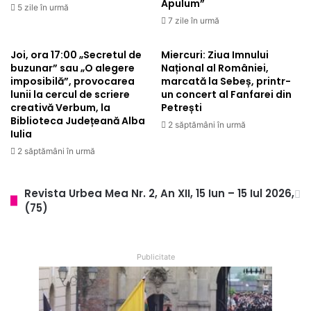
Apulum”
5 zile în urmă
7 zile în urmă
Joi, ora 17:00 „Secretul de
Miercuri: Ziua Imnului
buzunar” sau „O alegere
Național al României,
imposibilă”, provocarea
marcată la Sebeș, printr-
lunii la cercul de scriere
un concert al Fanfarei din
creativă Verbum, la
Petrești
Biblioteca Județeană Alba
2 săptămâni în urmă
Iulia
2 săptămâni în urmă
Revista Urbea Mea Nr. 2, An XII, 15 Iun – 15 Iul 2026,
(75)
Publicitate