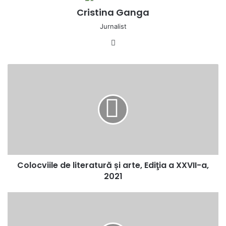
Cristina Ganga
Jurnalist
Facebook
Colocviile
de
literatură
și
arte,
Ediţia
a
XXVII-
a,
Colocviile de literatură și arte, Ediţia a XXVII-a,
2021
2021
Selecția
site-
ului