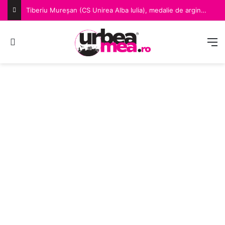
Tiberiu Mureșan (CS Unirea Alba Iulia), medalie de argint la Campionatul European de Împins din culcat, desfășurat în Lituania
Caută după
M