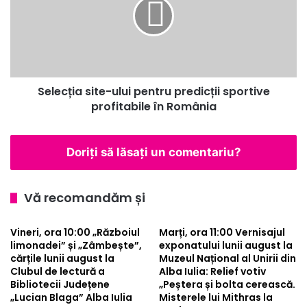
pentru
predicții
sportive
profitabile
în
România
Selecția site-ului pentru predicții sportive
profitabile în România
Doriți să lăsați un comentariu?
Vă recomandăm și
Vineri, ora 10:00 „Războiul
Marți, ora 11:00 Vernisajul
limonadei” și „Zâmbește”,
exponatului lunii august la
cărțile lunii august la
Muzeul Național al Unirii din
Clubul de lectură a
Alba Iulia: Relief votiv
Bibliotecii Județene
„Peștera și bolta cerească.
„Lucian Blaga” Alba Iulia
Misterele lui Mithras la