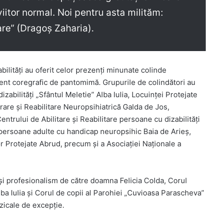
viitor normal. Noi pentru asta milităm:
re” (Dragoș Zaharia).
ilități au oferit celor prezenți minunate colinde
ment coregrafic de pantomimă. Grupurile de colindători au
zabilități „Sfântul Meletie” Alba Iulia, Locuinței Protejate
are și Reabilitare Neuropsihiatrică Galda de Jos,
ntrului de Abilitare și Reabilitare persoane cu dizabilități
u persoane adulte cu handicap neuropsihic Baia de Arieș,
or Protejate Abrud, precum și a Asociației Naționale a
și profesionalism de către doamna Felicia Colda, Corul
ba Iulia și Corul de copii al Parohiei „Cuvioasa Parascheva”
zicale de excepție.