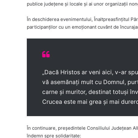
publice județene și locale și ai unor organizații n
În deschiderea evenimentului, Înaltpreasfințitul Pări
participanților cu un emoționant cuvânt de încuraja
„Dacă Hristos ar veni aici, v-ar spu
vă asemănați mult cu Domnul, purt
carne și muritor, destinat totuși în
Crucea este mai grea și mai dureroa
În continuare, președintele Consiliului Județean Al
îndemn spre solidaritate: