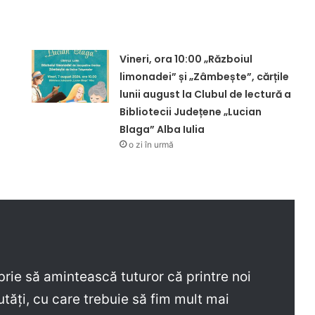
Vineri, ora 10:00 „Războiul
limonadei” și „Zâmbește”, cărțile
lunii august la Clubul de lectură a
Bibliotecii Județene „Lucian
Blaga” Alba Iulia
o zi în urmă
rie să amintească tuturor că printre noi
tăți, cu care trebuie să fim mult mai