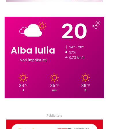
20
℃
Alba Iulia
34º - 20º
57%
0.73 km/h
Nori împrăștiați
34
35
36
℃
℃
℃
J
vin
S
Publicitate