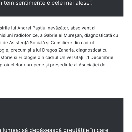
smitem sentimentele cele mai alese”.
rile lui Andrei Paștiu, nevăzător, absolvent al
isiuni radiofonice, a Gabrielei Mureșan, diagnosticată cu
 de Asistență Socială și Consiliere din cadrul
ogie, precum și a lui Dragoș Zaharia, diagnosticat cu
Istorie şi Filologie din cadrul Universității „1 Decembrie
 proiectelor europene și președinte al Asociației de
 lumea: să depășească greutățile în care