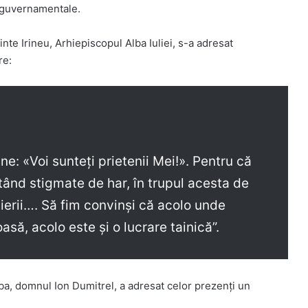
onguvernamentale.
nte Irineu, Arhiepiscopul Alba Iuliei, s-a adresat
re:
ne: «Voi sunteți prietenii Mei!». Pentru că
ând stigmate de har, în trupul acesta de
vierii…. Să fim convinși că acolo unde
să, acolo este și o lucrare tainică”.
ba, domnul Ion Dumitrel, a adresat celor prezenți un