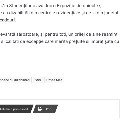
ă a Studenților a avut loc o Expoziție de obiecte și
u dizabilități din centrele rezidențiale și de zi din județul
 cadouri.
vărată sărbătoare, și pentru toți, un prilej de a ne reaminti
 și calități de excepție care merită prețuite și îmbrățișate cu
soane cu dizabilitati
stiri
Urbea Mea
Distribuie prin e-mail
Print