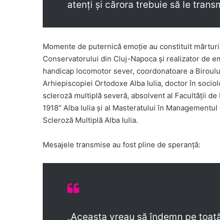
atenți și cărora trebuie să le tran
Momente de puternică emoție au constituit mărturisi
Conservatorului din Cluj-Napoca și realizator de em
handicap locomotor sever, coordonatoare a Biroului
Arhiepiscopiei Ortodoxe Alba Iulia, doctor în sociol
scleroză multiplă severă, absolvent al Facultății de 
1918“ Alba Iulia și al Masteratului în Managementul
Scleroză Multiplă Alba Iulia.
Mesajele transmise au fost pline de speranță:
„Aceasta vreau să îndemn pe toată