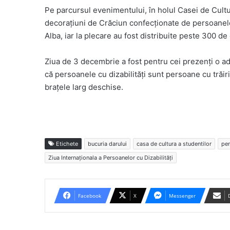
Pe parcursul evenimentului, în holul Casei de Cultur
decorațiuni de Crăciun confecționate de persoanele c
Alba, iar la plecare au fost distribuite peste 300 de
Ziua de 3 decembrie a fost pentru cei prezenți o ade
că persoanele cu dizabilități sunt persoane cu trăiri
brațele larg deschise.
Etichete
bucuria darului
casa de cultura a studentilor
per
Ziua Internaționala a Persoanelor cu Dizabilități
Facebook
X
Messenger