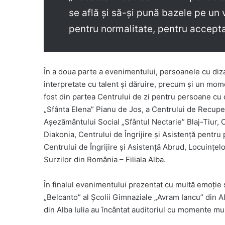
se află și să-și pună bazele pe un 
pentru normalitate, pentru accepta
În a doua parte a evenimentului, persoanele cu dizab
interpretate cu talent și dăruire, precum și un mo
fost din partea Centrului de zi pentru persoane cu di
„Sfânta Elena” Pianu de Jos, a Centrului de Recuper
Așezământului Social „Sfântul Nectarie” Blaj-Tiur, Ce
Diakonia, Centrului de Îngrijire și Asistență pentr
Centrului de Îngrijire și Asistență Abrud, Locuințel
Surzilor din România – Filiala Alba.
În finalul evenimentului prezentat cu multă emoție 
„Belcanto” al Școlii Gimnaziale „Avram Iancu” din Al
din Alba Iulia au încântat auditoriul cu momente mu