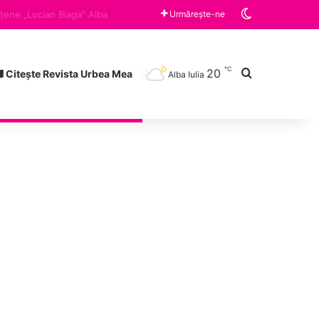
Switch skin
Vineri, ora 10:00 „Războiul limonadei” și „Zâmbește”, cărțile lunii august la Clubul de lectură a Bibliotecii Județene „Lucian Blaga” Alba Iulia
Urmărește-ne
℃
Caută după
20
Citește Revista Urbea Mea
Alba Iulia