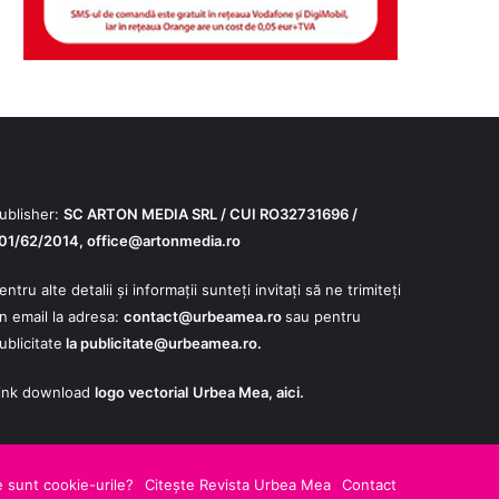
ublisher:
SC ARTON MEDIA SRL / CUI RO32731696 /
01/62/2014,
office@artonmedia.ro
entru alte detalii și informații sunteți invitați să ne trimiteți
n email la adresa:
contact@urbeamea.ro
sau pentru
ublicitate
la
publicitate@urbeamea.ro
.
ink download
logo vectorial
Urbea Mea,
aici
.
le
 sunt cookie-urile?
Citește Revista Urbea Mea
Contact