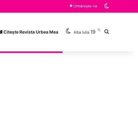
Switch skin
Urmărește-ne
℃
Caută după
19
Citește Revista Urbea Mea
Alba Iulia