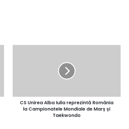
CS
Unirea
Alba
Iulia
reprezintă
România
la
Campionatele
Mondiale
CS Unirea Alba Iulia reprezintă România
de
Marș
la Campionatele Mondiale de Marș și
și
Taekwondo
Taekwondo