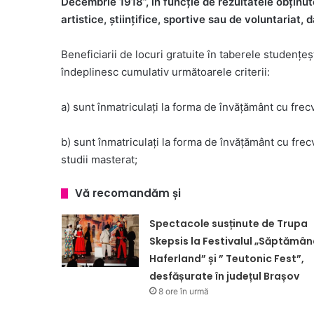
Decembrie 1918”, în funcție de rezultatele obținute
artistice, științifice, sportive sau de voluntariat, d
Beneficiarii de locuri gratuite în taberele studențeș
îndeplinesc cumulativ următoarele criterii:
a) sunt înmatriculați la forma de învățământ cu frec
b) sunt înmatriculați la forma de învățământ cu frec
studii masterat;
Vă recomandăm și
Spectacole susținute de Trupa
Skepsis la Festivalul „Săptămâ
Haferland” și ” Teutonic Fest”,
desfășurate în județul Brașov
8 ore în urmă