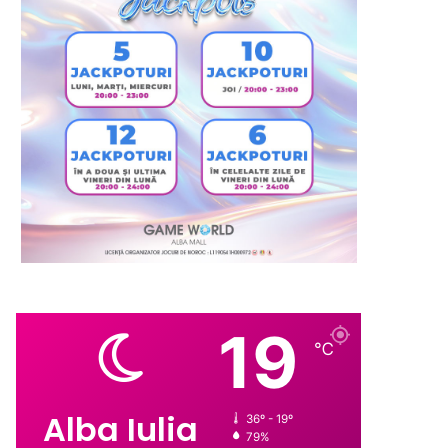
19
℃
Alba Iulia
36º - 19º
79%