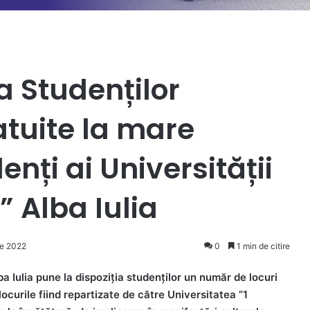
a Studenților
atuite la mare
nți ai Universității
” Alba Iulia
ie 2022
0
1 min de citire
a Iulia pune la dispoziția studenților un număr de locuri
locurile fiind repartizate de către Universitatea ”1