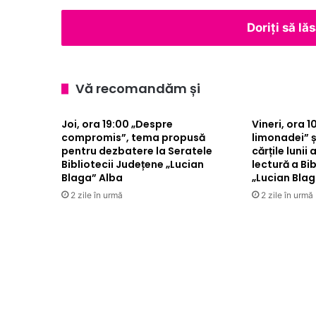
școlare
Doriți să l
Vă recomandăm și
Joi, ora 19:00 „Despre
Vineri, ora 1
compromis”, tema propusă
limonadei” 
pentru dezbatere la Seratele
cărțile lunii
Bibliotecii Județene „Lucian
lectură a Bi
Blaga” Alba
„Lucian Blag
2 zile în urmă
2 zile în urmă