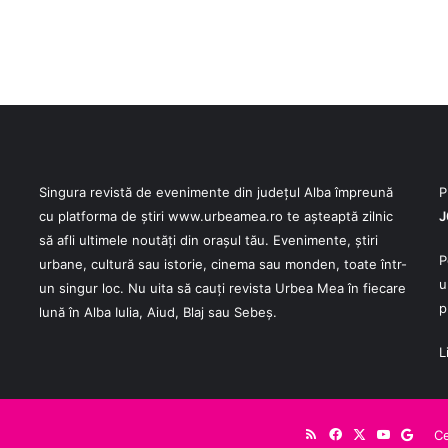
Singura revistă de evenimente din județul Alba împreună
P
cu platforma de știri
www.urbeamea.ro
te așteaptă zilnic
J
să afli ultimele noutăți din orașul tău. Evenimente, știri
P
urbane, cultură sau istorie, cinema sau monden, toate într-
u
un singur loc. Nu uita să cauți revista Urbea Mea în fiecare
p
lună în Alba Iulia, Aiud, Blaj sau Sebeș.
L
RSS
Facebook
X
YouTube
Goog
Ce