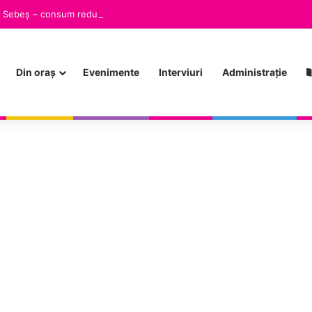
in Sebeș – consum redus de energie, siguranță menținută
Din oraș
Evenimente
Interviuri
Administrație