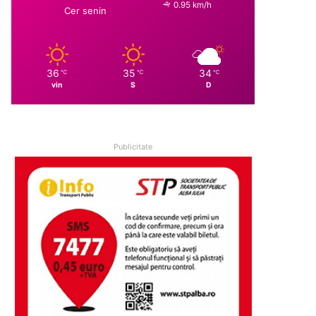
0.95 km/h
Cer senin
36
35
34
℃
℃
℃
vin
S
D
Publicitate