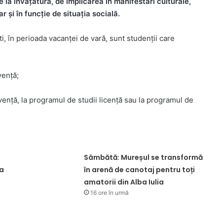
 la învățătură, de implicarea în manifestări culturale,
ar și în funcție de situația socială.
ti, în perioada vacanței de vară, sunt studenții care
vență;
vență, la programul de studii licență sau la programul de
Sâmbătă: Mureșul se transformă
na
în arenă de canotaj pentru toți
amatorii din Alba Iulia
16 ore în urmă