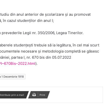
tudiu din anul anterior de școlarizare și au promovat
 în cazul studenților din anul I;
u prevederile Legii nr. 350/2006, Legea Tinerilor.
aberele studențești trebuie să ia legătura, în cel mai scurt
n. Documentele necesare și metodologia completă se găsesc
omâniei, partea I, nr. 670 bis din 05.07.2022
–PI–670Bis–2022.html
).
ea 1 Decembrie 1918
Distribuie prin e-mail
Print