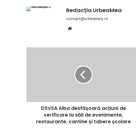
Redacția UrbeaMea
contact@urbeamea.ro
Website
DSVSA
Alba
desfășoară
acțiuni
de
verificare
la
săli
de
DSVSA Alba desfășoară acțiuni de
evenimente,
restaurante,
verificare la săli de evenimente,
cantine
restaurante, cantine și tabere școlare
și
tabere