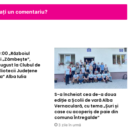
ăsați un comentariu?
0:00 „Războiul
și „Zâmbește”,
 august la Clubul de
bliotecii Județene
a” Alba Iulia
S-a încheiat cea de-a doua
ediție a Școlii de vară Alba
Vernaculară, cu tema „Șuri și
case cu acoperiș de paie din
comuna Întregalde”
3 zile în urmă