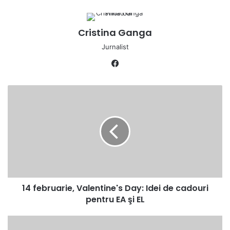
Cristina Ganga
Jurnalist
Facebook
14
februarie,
Valentine's
Day:
Idei
de
cadouri
pentru
EA
14 februarie, Valentine's Day: Idei de cadouri
şi
EL
pentru EA şi EL
Cetatea