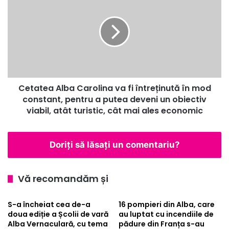
Alba
Carolina
va
fi
întreținută
în
mod
constant,
Cetatea Alba Carolina va fi întreținută în mod
pentru
a
constant, pentru a putea deveni un obiectiv
putea
viabil, atât turistic, cât mai ales economic
deveni
un
obiectiv
Doriți să lăsați un comentariu?
viabil,
atât
turistic,
Vă recomandăm și
cât
mai
S-a încheiat cea de-a
16 pompieri din Alba, care
ales
doua ediție a Școlii de vară
au luptat cu incendiile de
economic
Alba Vernaculară, cu tema
pădure din Franța s-au