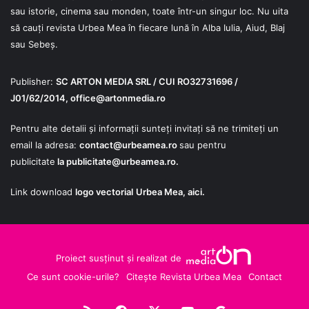
sau istorie, cinema sau monden, toate într-un singur loc. Nu uita
să cauți revista Urbea Mea în fiecare lună în Alba Iulia, Aiud, Blaj
sau Sebeș.
Publisher:
SC ARTON MEDIA SRL / CUI RO32731696 /
J01/62/2014,
office@artonmedia.ro
Pentru alte detalii și informații sunteți invitați să ne trimiteți un
email la adresa:
contact@urbeamea.ro
sau pentru
publicitate
la
publicitate@urbeamea.ro
.
Link download
logo vectorial
Urbea Mea,
aici
.
Proiect susținut și realizat de
Ce sunt cookie-urile?
Citește Revista Urbea Mea
Contact