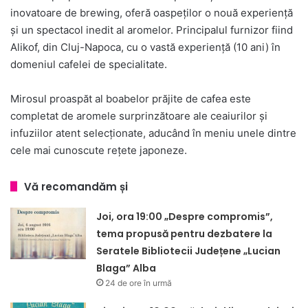
inovatoare de brewing, oferă oaspeţilor o nouă experiență
și un spectacol inedit al aromelor. Principalul furnizor fiind
Alikof, din Cluj-Napoca, cu o vastă experiență (10 ani) în
domeniul cafelei de specialitate.
Mirosul proaspăt al boabelor prăjite de cafea este
completat de aromele surprinzătoare ale ceaiurilor și
infuziilor atent selecționate, aducând în meniu unele dintre
cele mai cunoscute rețete japoneze.
Vă recomandăm și
Joi, ora 19:00 „Despre compromis”,
tema propusă pentru dezbatere la
Seratele Bibliotecii Județene „Lucian
Blaga” Alba
24 de ore în urmă