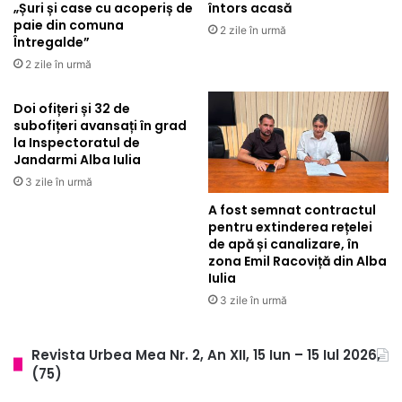
„Șuri și case cu acoperiș de
întors acasă
paie din comuna
2 zile în urmă
Întregalde”
2 zile în urmă
Doi ofițeri și 32 de
subofițeri avansați în grad
la Inspectoratul de
Jandarmi Alba Iulia
3 zile în urmă
A fost semnat contractul
pentru extinderea rețelei
de apă și canalizare, în
zona Emil Racoviță din Alba
Iulia
3 zile în urmă
Revista Urbea Mea Nr. 2, An XII, 15 Iun – 15 Iul 2026,
(75)