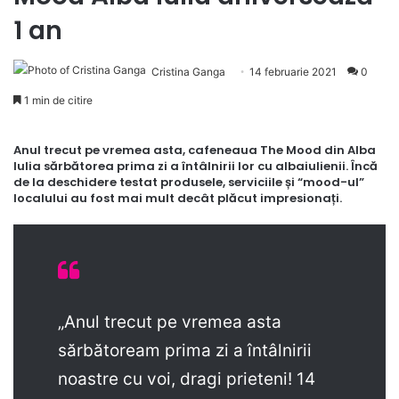
1 an
Cristina Ganga
14 februarie 2021
0
1 min de citire
Anul trecut pe vremea asta, cafeneaua The Mood din Alba
Iulia sărbătorea prima zi a întâlnirii lor cu albaiulienii. Încă
de la deschidere testat
produsele
,
serviciile
și “
mood-ul
”
localului au fost mai mult decât plăcut impresionați.
„Anul trecut pe vremea asta
sărbătoream prima zi a întâlnirii
noastre cu voi, dragi prieteni! 14