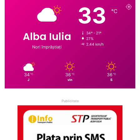
33
℃
Alba Iulia
34º - 21º
27%
2.44 km/h
Nori împrăștiați
34
36
36
℃
℃
℃
J
vin
S
Publicitate