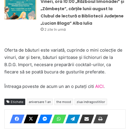
Vineri, ora 10:00 „Războiul limonadei” și
„Zâmbește”, cărțile lunii august la
Clubul de lectură a Bibliotecii Județene
„Lucian Blaga” Alba Iulia
2 zile în urmă
Oferta de băuturi este variată, cuprinde o mini colecție de
vinuri, dar și bere, băuturi spirtoase și lichioruri de la
B.D.G. Import, necesare preparării cocktail-urilor, ca
fiecare să se poată bucura de gusturile preferate.
Întreaga poveste de acum un an o puteți citi
AICI
.
Etichete
aniversare 1 an
the mood
ziua indragostitilor