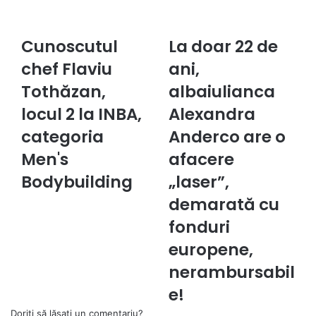
We
Cunoscutul
La doar 22 de
Cunoscutul
La
chef
doar
chef Flaviu
ani,
Flaviu
22
Tothăzan,
Tothăzan,
de
albaiulianca
locul
ani,
locul 2 la INBA,
Alexandra
2
albaiulianca
la
Alexandra
categoria
Anderco are o
INBA,
Anderco
Men's
afacere
categoria
are
Men's
o
Bodybuilding
„laser”,
Bodybuilding
afacere
demarată cu
„laser”,
demarată
fonduri
cu
europene,
fonduri
europene,
nerambursabil
nerambursabile!
e!
Doriți să lăsați un comentariu?