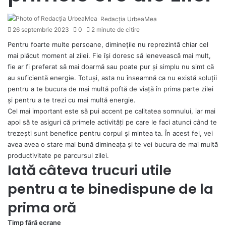
Redacția UrbeaMea
26 septembrie 2023
0
2 minute de citire
Pentru foarte multe persoane, diminețile nu reprezintă chiar cel
mai plăcut moment al zilei. Fie își doresc să lenevească mai mult,
fie ar fi preferat să mai doarmă sau poate pur și simplu nu simt că
au suficientă energie. Totuși, asta nu înseamnă ca nu există soluții
pentru a te bucura de mai multă poftă de viață în prima parte zilei
și pentru a te trezi cu mai multă energie.
Cel mai important este să pui accent pe calitatea somnului, iar mai
apoi să te asiguri că primele activități pe care le faci atunci când te
trezești sunt benefice pentru corpul și mintea ta. În acest fel, vei
avea avea o stare mai bună dimineața și te vei bucura de mai multă
productivitate pe parcursul zilei.
Iată câteva trucuri utile
pentru a te binedispune de la
prima oră
Timp fără ecrane