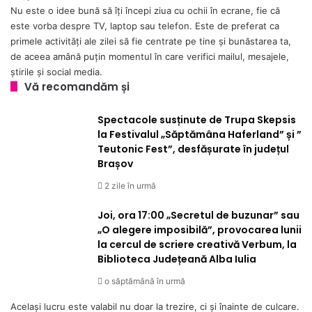
Nu este o idee bună să îți începi ziua cu ochii în ecrane, fie că
este vorba despre TV, laptop sau telefon. Este de preferat ca
primele activități ale zilei să fie centrate pe tine și bunăstarea ta,
de aceea amână puțin momentul în care verifici mailul, mesajele,
știrile și social media.
Vă recomandăm și
Spectacole susținute de Trupa Skepsis
la Festivalul „Săptămâna Haferland” și ”
Teutonic Fest”, desfășurate în județul
Brașov
2 zile în urmă
Joi, ora 17:00 „Secretul de buzunar” sau
„O alegere imposibilă”, provocarea lunii
la cercul de scriere creativă Verbum, la
Biblioteca Județeană Alba Iulia
o săptămână în urmă
Același lucru este valabil nu doar la trezire, ci și înainte de culcare.