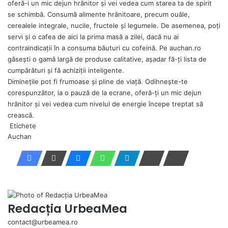
oferă-i un mic dejun hrănitor și vei vedea cum starea ta de spirit
se schimbă. Consumă alimente hrănitoare, precum ouăle,
cerealele integrale, nucile, fructele și legumele. De asemenea, poți
servi și o
cafea de aici
la prima masă a zilei, dacă nu ai
contraindicații în a consuma băuturi cu cofeină. Pe auchan.ro
găsești o gamă largă de produse calitative, așadar fă-ți lista de
cumpărături și fă achiziții inteligente.
Diminețile pot fi frumoase și pline de viață. Odihnește-te
corespunzător, ia o pauză de la ecrane, oferă-ți un mic dejun
hrănitor și vei vedea cum nivelul de energie începe treptat să
crească.
Etichete
Auchan
Redacția UrbeaMea
contact@urbeamea.ro