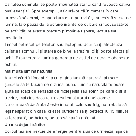
Calitatea somnului se poate îmbunătăți atunci când respecți câțiva
pași esențiali. Spre exemplu, asigură-te că în camera în care
urmează să dormi, temperatura este potrivită și nu există surse de
lumină. Ia o pauză de la ecrane înainte de culcare și focusează-te
pe activități relaxante precum plimbările ușoare, lectura sau
meditația.
Timpul petrecut pe telefon sau laptop nu doar că îți afectează
calitatea somnului și starea de bine la trezire, ci îți poate afecta și
ochii. Expunerea la lumina generata de astfel de ecrane obosește
ochiul.
Mai multă lumină naturală
Atunci când îți începi ziua cu puțină lumină naturală, ai toate
șansele să te bucuri de o zi mai bună. Lumina naturală te poate
ajuta să scapi de senzația de moleșeală sau somn pe care o ai la
trezire, mai ales dacă te trezești cu ajutorul unei alarme.
Nu contează dacă afară este înnorat, cald sau frig, nu trebuie să
ieși neapărat din casă, ci este suficient să îți petreci 10-15 minute
la fereastră, pe balcon, pe terasă sau în grădină.
Un mic dejun hrănitor
Corpul tău are nevoie de energie pentru ziua ce urmează, așa că