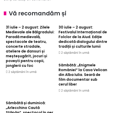
Vă recomandăm și
31 iulie – 2 august: Zilele
30 iulie – 2 august:
Medievale ale Bălgradului:
Festivalul Internațional de
Paradă medievală,
Folclor de la Aiud. Ediție
spectacole de teatru,
dedicată dialogului dintre
concerte stradale,
tradiții și culturile lumii
ateliere de dansuri și
2 săptămâni în urmă
meșteșugărit, jocuri și
povești pentru copii,
Sâmbătă: „Enigmele
jonglerii cu foc
României” la Casa Velican
2 săptămâni în urmă
din Alba Iulia. Seară de
film documentar sub
cerul liber
2 săptămâni în urmă
Sâmbătă și duminică:
„Arlecchino Caută
Stăpân”, spectacol în aer