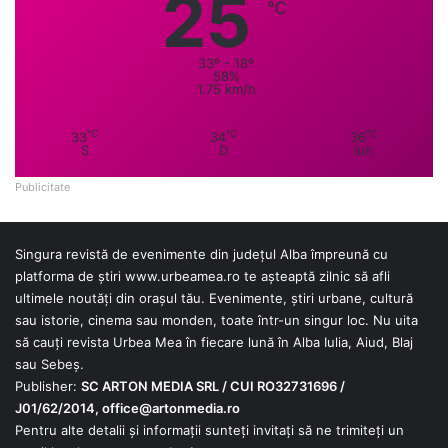
25
℃
33º - 18º
58%
1.75 km/h
℃
℃
℃
33
34
36
S
D
lun
Publicitate
Singura revistă de evenimente din județul Alba împreună cu
platforma de știri
www.urbeamea.ro
te așteaptă zilnic să afli
ultimele noutăți din orașul tău. Evenimente, știri urbane, cultură
sau istorie, cinema sau monden, toate într-un singur loc. Nu uita
să cauți revista Urbea Mea în fiecare lună în Alba Iulia, Aiud, Blaj
sau Sebeș.
Publisher:
SC ARTON MEDIA SRL / CUI RO32731696 /
J01/62/2014,
office@artonmedia.ro
Pentru alte detalii și informații sunteți invitați să ne trimiteți un