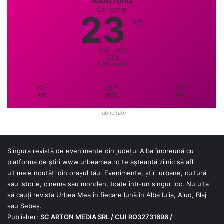
Alba Iulia
Cer senin
23
℃
23º - 22º
53%
1.98 km/h
℃
℃
℃
22
36
35
lun
mar
mie
Publicitate
Singura revistă de evenimente din județul Alba împreună cu
platforma de știri
www.urbeamea.ro
te așteaptă zilnic să afli
ultimele noutăți din orașul tău. Evenimente, știri urbane, cultură
sau istorie, cinema sau monden, toate într-un singur loc. Nu uita
să cauți revista Urbea Mea în fiecare lună în Alba Iulia, Aiud, Blaj
sau Sebeș.
Publisher:
SC ARTON MEDIA SRL / CUI RO32731696 /