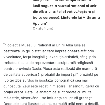
lunii august la Muzeul Național al Unirii
din Alba Iulia: Relief votiv „Peștera și
bolta cerească. Misterele lui Mithras la
Apulum”
4 zile în urmă
În colecția Muzeului Național al Unirii Alba Iulia se
păstrează un grup statuar care impresionează atât prin
vivacitatea, forța imaginii și execuția artistică, cât și prin
raritatea tipului de reprezentare sculpturală religioasă
pentru provincia Dacia. Piesa este realizată din marmură
de calitate superioară, probabil de import și îl prezintă pe
Iupiter Zbelsurdos în ipostaza iconografică cea mai
cunoscută. Zeul este redat în mișcare, lansând fulgerul cu
brațul drept. Detaliile anatomice sunt redate cu multă
măiestrie, observându-se influența sculpturii grecești.
Degetele sunt ilustrate atent, cu multă grijă pentru detalii.