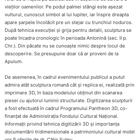
vieților oamenilor. Pe podul palmei stângi este așezat
vulturul, cunoscut simbol al lui Iupiter, iar înspre dreapta
apare șarpele încolăcit pre un stejar cu trunchiul noduros.
După tehnica execuției și grija pentru detalii, sculptura se
poate încadra cronologic în perioada Antonină (sec. II p.
Chr.). Din păcate nu se cunoaște nimic despre locul de
descoperire. Se presupune doar că ar proveni de la
Apulum.
De asemenea, în cadrul evenimentului publicul a putut
admira atât sculptura romană cât şi replica ei, realizată prin
imprimare 3D, în baza modelului obţinut din scanarea
piesei cu ajutorul luminii structurate. Digitizarea sculpturii
a fost efectuată în cadrul Programului Pantheon 3D, co-
finanţat de Administraţia Fondului Cultural Naţional.
Informaţii privind tehnica digitizării 3D şi importanţa
documentării tridimensionale a patrimoniului cultural mobil
vor fi oferite de dr. Călin Şuteu.