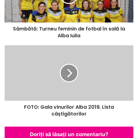
în
sală
la
Alba
Sâmbătă: Turneu feminin de fotbal în sală la
Iulia
Alba Iulia
FOTO:
Gala
vinurilor
Alba
2019.
Lista
câștigătorilor
FOTO: Gala vinurilor Alba 2019. Lista
câștigătorilor
Doriți să lăsați un comentariu?