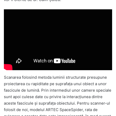
Scanarea folosind metoda luminii structurate presupune
proiectarea cu rapiditate pe suprafața unui obiect a unor
fascicule de lumină. Prin intermediul unor camere speciale
sunt apoi culese date cu privire la interacțiunea dintre
aceste fascicule și suprafața obiectului. Pentru scanner-ul
folosit de noi, modelul ARTEC SpaceSpider, rata de