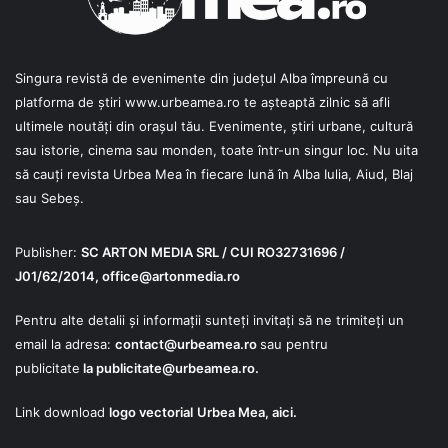
Singura revistă de evenimente din județul Alba împreună cu
platforma de știri
www.urbeamea.ro
te așteaptă zilnic să afli
ultimele noutăți din orașul tău. Evenimente, știri urbane, cultură
sau istorie, cinema sau monden, toate într-un singur loc. Nu uita
să cauți revista Urbea Mea în fiecare lună în Alba Iulia, Aiud, Blaj
sau Sebeș.
Publisher:
SC ARTON MEDIA SRL / CUI RO32731696 /
J01/62/2014,
office@artonmedia.ro
Pentru alte detalii și informații sunteți invitați să ne trimiteți un
email la adresa:
contact@urbeamea.ro
sau pentru
publicitate
la
publicitate@urbeamea.ro
.
Link download
logo vectorial
Urbea Mea,
aici
.