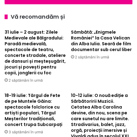
Vă recomandăm și
31 iulie – 2 august: Zilele
Sâmbătă: „Enigmele
Medievale ale Bălgradului:
României” la Casa Velican
Paradă medievală,
din Alba Iulia. Seară de film
spectacole de teatru,
documentar sub cerul liber
concerte stradale, ateliere
2 săptămâni în urmă
de dansuri și meșteșugărit,
jocuri și povești pentru
copii, jonglerii cu foc
2 săptămâni în urmă
18-19 iulie: Târgul de Fete
10-12 iulie: O nouă ediție a
de pe Muntele Găina:
Sărbătoririi Muzicii.
spectacole folclorice cu
Cetatea Alba Carolina
artiști populari, Târgul
devine, din nou, scena pe
Meșterilor tradiționali,
care sunetul nu are limite.
concert trupa Subcarpați
Stradivarius, balet, jazz,
orgă, proiecții imersive și
3 săptămâni în urmă
Vivaldi adus în secolul XXI