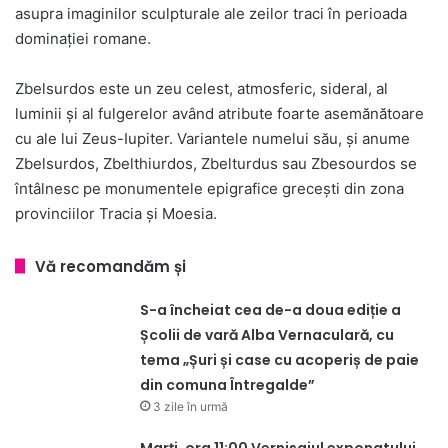
asupra imaginilor sculpturale ale zeilor traci în perioada
dominației romane.
Zbelsurdos este un zeu celest, atmosferic, sideral, al
luminii și al fulgerelor având atribute foarte asemănătoare
cu ale lui Zeus-Iupiter. Variantele numelui său, și anume
Zbelsurdos, Zbelthiurdos, Zbelturdus sau Zbesourdos se
întâlnesc pe monumentele epigrafice grecești din zona
provinciilor Tracia și Moesia.
Vă recomandăm și
S-a încheiat cea de-a doua ediție a
Școlii de vară Alba Vernaculară, cu
tema „Șuri și case cu acoperiș de paie
din comuna Întregalde”
3 zile în urmă
Marți, ora 11:00 Vernisajul exponatului