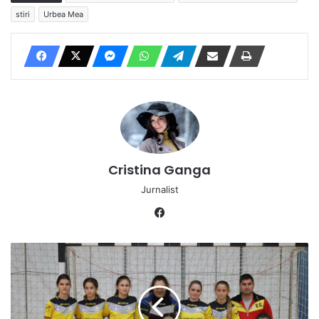
stiri
Urbea Mea
Cristina Ganga
Jurnalist
Facebook
Sâmbătă:
Turneu
feminin
de
fotbal