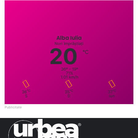
Alba Iulia
Nori împrăștiați
20
℃
36º - 19º
71%
1.01 km/h
℃
℃
℃
36
35
37
S
D
lun
Publicitate