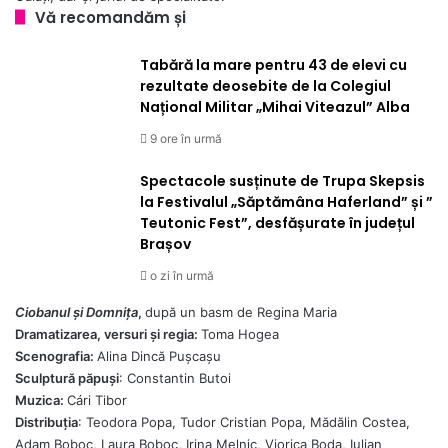
Vă recomandăm și
Tabără la mare pentru 43 de elevi cu
rezultate deosebite de la Colegiul
Național Militar „Mihai Viteazul” Alba
9 ore în urmă
Spectacole susținute de Trupa Skepsis
la Festivalul „Săptămâna Haferland” și ”
Teutonic Fest”, desfășurate în județul
Brașov
o zi în urmă
Ciobanul și Domnița
,
după un basm de Regina Maria
Dramatizarea, versuri și regia:
Toma Hogea
Scenografia:
Alina Dincă Pușcașu
Sculptură păpuși
: Constantin Butoi
Muzica:
Cári Tibor
Distribuția
: Teodora Popa, Tudor Cristian Popa, Mădălin Costea,
Adam Boboc, Laura Boboc, Irina Melnic, Viorica Boda, Iulian