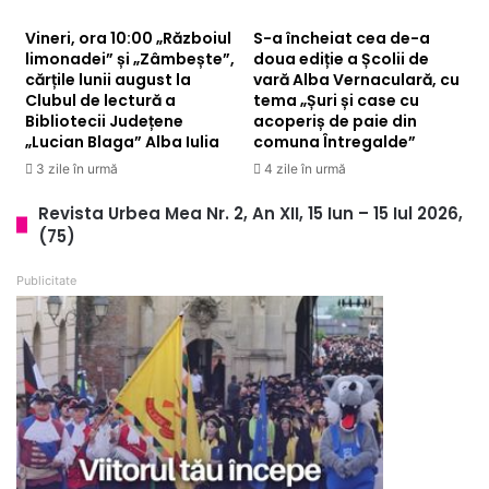
Vineri, ora 10:00 „Războiul
S-a încheiat cea de-a
limonadei” și „Zâmbește”,
doua ediție a Școlii de
cărțile lunii august la
vară Alba Vernaculară, cu
Clubul de lectură a
tema „Șuri și case cu
Bibliotecii Județene
acoperiș de paie din
„Lucian Blaga” Alba Iulia
comuna Întregalde”
3 zile în urmă
4 zile în urmă
Revista Urbea Mea Nr. 2, An XII, 15 Iun – 15 Iul 2026,
(75)
Publicitate