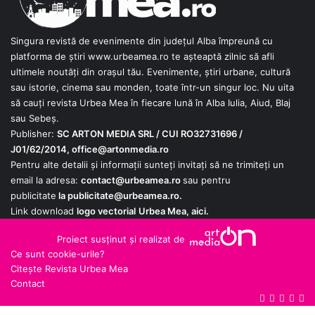
Singura revistă de evenimente din județul Alba împreună cu
platforma de știri
www.urbeamea.ro
te așteaptă zilnic să afli
ultimele noutăți din orașul tău. Evenimente, știri urbane, cultură
sau istorie, cinema sau monden, toate într-un singur loc. Nu uita
să cauți revista Urbea Mea în fiecare lună în Alba Iulia, Aiud, Blaj
sau Sebeș.
Publisher:
SC ARTON MEDIA SRL / CUI RO32731696 /
J01/62/2014,
office@artonmedia.ro
Pentru alte detalii și informații sunteți invitați să ne trimiteți un
email la adresa:
contact@urbeamea.ro
sau pentru
publicitate
la
publicitate@urbeamea.ro
.
Link download
logo vectorial
Urbea Mea,
aici
.
Proiect susținut și realizat de
Ce sunt cookie-urile?
Citește Revista Urbea Mea
Contact
Google
YouTube
X
Fac
RS
News