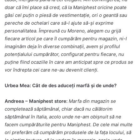
doar că îmi place să cred, că la Maniphest oricine poate
găsi cel puțin o piesă de vestimentație, ori o geantă sau
pereche de ochelari care să-l ajute să-și exprime
personalitatea. Împreună cu Moreno, alegem cu grijă
fiecare articol pe care îl cumpărăm pentru magazin, ni-l
imaginăm deja în diverse combinații, avem și profilul
potențialului cumpărător, configurat pentru fiecare, nu
puține fiind ocaziile în care am anticipat spre ce produs se
vor îndrepta cei care ne-au devenit clienți.
Urbea Mea: Cât de des aduceți marfă și de unde?
Andreea – Maniphest store:
Marfa din magazin se
completează săptămânal, chiar dacă nu călătorim
săptămânal în Italia, acolo unde ne-am obișnuit să ne
facem cumpărăturile pentru Maniphest. De cele mai multe
ori preferăm că cumpărăm produsele de la fața locului, să