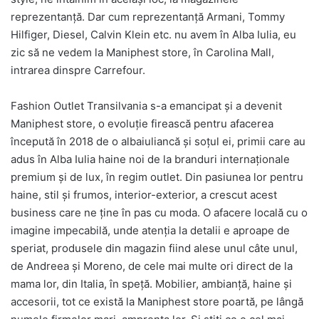
reprezentanță. Dar cum reprezentanță Armani, Tommy
Hilfiger, Diesel, Calvin Klein etc. nu avem în Alba Iulia, eu
zic să ne vedem la Maniphest store, în Carolina Mall,
intrarea dinspre Carrefour.
Fashion Outlet Transilvania s-a emancipat și a devenit
Maniphest store, o evoluție firească pentru afacerea
începută în 2018 de o albaiuliancă și soțul ei, primii care au
adus în Alba Iulia haine noi de la branduri internaționale
premium și de lux, în regim outlet. Din pasiunea lor pentru
haine, stil și frumos, interior-exterior, a crescut acest
business care ne ține în pas cu moda. O afacere locală cu o
imagine impecabilă, unde atenția la detalii e aproape de
speriat, produsele din magazin fiind alese unul câte unul,
de Andreea și Moreno, de cele mai multe ori direct de la
mama lor, din Italia, în speță. Mobilier, ambianță, haine și
accesorii, tot ce există la Maniphest store poartă, pe lângă