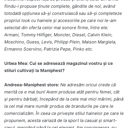
fiindu-i propuse ținute complete, gândite de noi, având
totodată opțiunea să-și construiască sau să-și completeze
propriul look cu hainele și accesoriile pe care noi le-am
selectat din oferta celor mai sonore firme, între ele:
Armani, Tommy Hilfiger, Moncler, Diesel, Calvin Klein,
Moschino, Guess, Levis, Philipp Plein,
Maison Margiela,
Ermanno Scervino, Patrizia Pepe, Pinko etc.
Urbea Mea: Cui se adresează magazinul vostru și ce
stiluri cultivați la Maniphest?
Andreea-Maniphest store:
Ne adresăm oricui crede că
merită ce e mai bun! Avem produse atât pentru femei, cât
și pentru bărbați, începând de la cele mai mici mărimi, până
la cel mai mare număr produs de brandurile pe care le
comercializăm. În ceea ce privește stilul hainelor pe care le
propunem, acesta variază de la sport la casual și smart-
casul, mergând până la cel elegant. Am convingerea, nu