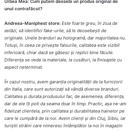
Urbea Mea: Cum putem deosebi un produs original de
unul contrafăcut?
Andreea-Maniphest store:
Este foarte greu, în ziua de
astăzi, să identifici fake-urile, să le deosebești de
originale. Unele branduri au hologramă, dar majoritatea nu.
Totuși, în ceea ce privește falsurile, calitatea este vizibil
inferioară, chiar dacă se găsesc și replici bine făcute.
Diferența se vede la materiale, la cusături, la finisajele cu
aspect neterminat.
În cazul nostru, avem garanția originalității de la furnizorii
din Italia, care sunt autorizați să vândă diverse branduri.
Calitatea și durata produsului fac, de asemenea, diferența,
dar de ele îți poti da seama doar în timp. Practic, așa ne-am
fidelizat clientela, prin calitatea și durabilitatea hainelor pe
care le cumpără de la noi. Avem clienți și din Cluj, Sibiu, iar
turiștii străini care nimeresc întâmplător la noi în magazin