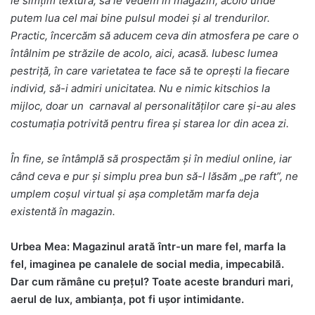
le simțim textura, să le vedem în magazin, acolo unde
putem lua cel mai bine pulsul modei și al trendurilor.
Practic, încercăm să aducem ceva din atmosfera pe care o
întâlnim pe străzile de acolo, aici, acasă. Iubesc lumea
pestriță, în care varietatea te face să te oprești la fiecare
individ, să-i admiri unicitatea. Nu e nimic kitschios la
mijloc, doar un carnaval al personalităților care și-au ales
costumația potrivită pentru firea și starea lor din acea zi.
În fine, se întâmplă să prospectăm și în mediul online, iar
când ceva e pur și simplu prea bun să-l lăsăm „pe raft”, ne
umplem coșul virtual și așa completăm marfa deja
existentă în magazin.
Urbea Mea: Magazinul arată într-un mare fel, marfa la
fel, imaginea pe canalele de social media, impecabilă.
Dar cum rămâne cu prețul? Toate aceste branduri mari,
aerul de lux, ambianța, pot fi ușor intimidante.