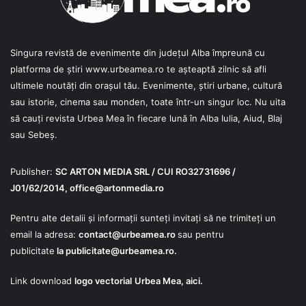
Singura revistă de evenimente din județul Alba împreună cu
platforma de știri
www.urbeamea.ro
te așteaptă zilnic să afli
ultimele noutăți din orașul tău. Evenimente, știri urbane, cultură
sau istorie, cinema sau monden, toate într-un singur loc. Nu uita
să cauți revista Urbea Mea în fiecare lună în Alba Iulia, Aiud, Blaj
sau Sebeș.
Publisher:
SC ARTON MEDIA SRL / CUI RO32731696 /
J01/62/2014,
office@artonmedia.ro
Pentru alte detalii și informații sunteți invitați să ne trimiteți un
email la adresa:
contact@urbeamea.ro
sau pentru
publicitate
la
publicitate@urbeamea.ro
.
Link download
logo vectorial
Urbea Mea,
aici
.