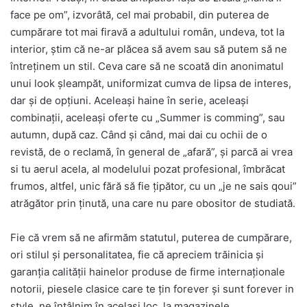
face pe om”, izvorâtă, cel mai probabil, din puterea de
cumpărare tot mai firavă a adultului român, undeva, tot la
interior, știm că ne-ar plăcea să avem sau să putem să ne
întreținem un stil. Ceva care să ne scoată din anonimatul
unui look șleampăt, uniformizat cumva de lipsa de interes,
dar și de opțiuni. Aceleași haine în serie, aceleași
combinații, aceleași oferte cu „Summer is comming”, sau
autumn, după caz. Când și când, mai dai cu ochii de o
revistă, de o reclamă, în general de „afară”, și parcă ai vrea
si tu aerul acela, al modelului pozat profesional, îmbrăcat
frumos, altfel, unic fără să fie țipător, cu un „je ne sais qoui”
atrăgător prin ținută, una care nu pare obositor de studiată.
Fie că vrem să ne afirmăm statutul, puterea de cumpărare,
ori stilul și personalitatea, fie că apreciem trăinicia și
garanția calității hainelor produse de firme internaționale
notorii, piesele clasice care te țin forever și sunt forever in
style, ne întâlnim în același loc, la magazinele