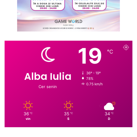
19
℃
Alba Iulia
36º - 19º
78%
0.75 km/h
Cer senin
36
35
34
℃
℃
℃
vin
S
D