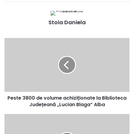
Stoia Daniela
Peste
3800
de
volume
achiziționate
la
Biblioteca
Județeană
„Lucian
Peste 3800 de volume achiziționate la Biblioteca
Blaga”
Alba
Județeană „Lucian Blaga” Alba
Descoperă
Ghana:
În