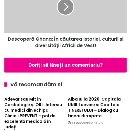
căutarea
istoriei,
culturii
și
diversității
Africii
Descoperă Ghana: În căutarea istoriei, culturii și
de
Vest!
diversității Africii de Vest!
Doriți să lăsați un comentariu?
Vă recomandăm și
Adevăr sau Mit în
Alba Iulia 2026: Capitala
Cardiologie și ORL. Interviu
UNIRII devine și Capitala
cu medici din echipa
TINERETULUI – Dialog cu
Clinicii PREVENT – pol de
tinerii din spate
excelență medicală în
11 decembrie 2025
județ!