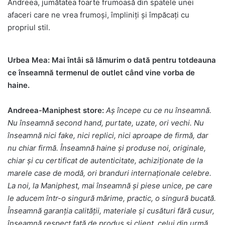
Andreea, jumătatea foarte frumoasă din spatele unei
afaceri care ne vrea frumoși, împliniți și împăcați cu
propriul stil.
Urbea Mea: Mai întâi să lămurim o dată pentru totdeauna
ce înseamnă termenul de outlet când vine vorba de
haine.
Andreea-Maniphest store:
Aș începe cu ce nu înseamnă.
Nu înseamnă second hand, purtate, uzate, ori vechi. Nu
înseamnă nici fake, nici replici, nici aproape de firmă, dar
nu chiar firmă. Înseamnă haine și produse noi, originale,
chiar și cu certificat de autenticitate, achiziționate de la
marele case de modă, ori branduri internaționale celebre.
La noi, la Maniphest, mai înseamnă și piese unice, pe care
le aducem într-o singură mărime, practic, o singură bucată.
Înseamnă garanția calității, materiale și cusături fără cusur,
înseamnă respect față de produs și client, celui din urmă