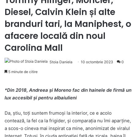
Tommy Hilfiger, Moncler,
Diesel, Calvin Klein și alte
branduri tari, la Maniphest, o
afacere locală din noul
Carolina Mall
Stoia Daniela
10 octombrie 2023
0
5 minute de citire
*Din 2018, Andreea și Moreno fac din hainele de firmă un
lux accesibil și pentru albaiulieni
Da, știu, toți suntem frumoși la interior, ce e acolo
contează, la fel ca la frigider, și comparația nu îmi aparține,
a scos-o cineva mai inspirat ca mine, anonimizat de viralul
Internet. Totuși, în ciuda antipatiei față de zicala „haina îl