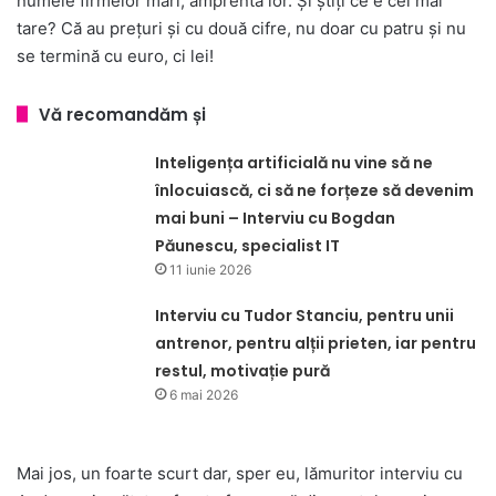
numele firmelor mari, amprenta lor. Și știți ce e cel mai
tare? Că au prețuri și cu două cifre, nu doar cu patru și nu
se termină cu euro, ci lei!
Vă recomandăm și
Inteligența artificială nu vine să ne
înlocuiască, ci să ne forțeze să devenim
mai buni – Interviu cu Bogdan
Păunescu, specialist IT
11 iunie 2026
Interviu cu Tudor Stanciu, pentru unii
antrenor, pentru alții prieten, iar pentru
restul, motivație pură
6 mai 2026
Mai jos, un foarte scurt dar, sper eu, lămuritor interviu cu