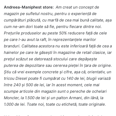
Andreea-Maniphest store:
Am creat un concept de
magazin pe sufletul nostru, pentru o experiență de
cumpărături plăcută, cu marfă de cea mai bună calitate, așa
cum ne-am dori toate să fie, pentru fiecare dintre noi.
Prețurile produselor au peste 50% reducere față de cele
pe care l-au avut la raft, în reprezentanțele marilor
branduri. Calitatea acestora nu este inferioară față de cea a
hainelor pe care le găsești în magazine de retail clasice, iar
prețul scăzut se datorează stocului care depășește
puterea de depozitare sau cererea pieței în țara de origine.
Știu că vrei exemple concrete și cifre, așa că, orientativ, un
tricou Diesel poate fi cumpărat cu 140 de lei, blugii variază
între 240 și 500 de lei, iar în acest moment, cele mai
scumpe articole din magazin sunt o pereche de ochelari
Moncler, la 1.500 de lei și un palton Armani, din lână, la
1.000 de lei. Toate noi, toate cu etichetă, toate originale.